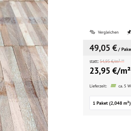
Vergleichen
49,05 €
/ Pake
statt:
54,95 €/m² **
23,95 €/m²
Lieferzeit:
ca. 5 W