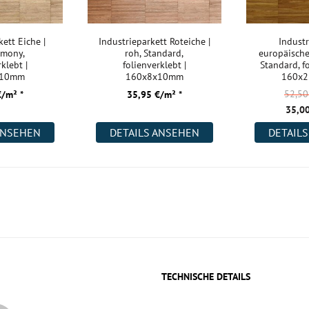
kett Eiche |
Industrieparkett Roteiche |
Industr
rmony,
roh, Standard,
europäische 
rklebt |
folienverklebt |
Standard, fo
x10mm
160x8x10mm
160x
52,5
€/m² *
35,95 €/m² *
35,00
ANSEHEN
DETAILS ANSEHEN
DETAIL
TECHNISCHE DETAILS