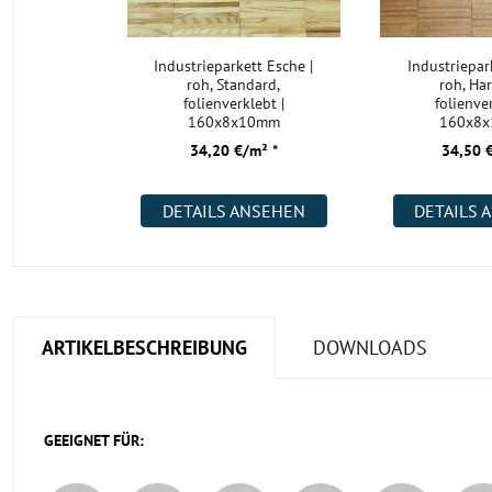
Industrieparkett Esche |
Industriepar
roh, Standard,
roh, Ha
folienverklebt |
folienve
160x8x10mm
160x8
34,20 €/m² *
34,50 
DETAILS ANSEHEN
DETAILS 
ARTIKELBESCHREIBUNG
DOWNLOADS
GEEIGNET FÜR: