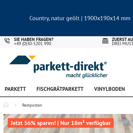
Country, natur geölt | 1900x190x14 mm
Landhausdiele Eiche für nur 29,90 €/m²
Country, natur geölt | 1900x190x14 mm
Landhausdiele Eiche für nur 29,90 €/m²
SIE HABEN FRAGEN?
ZUERST A
+49 (0)30-5201 990
DREI MUS
PARKETT
FISCHGRÄTPARKETT
VINYLBODEN
Restposten
Jetzt 56% sparen! | Nur 18m² verfügbar