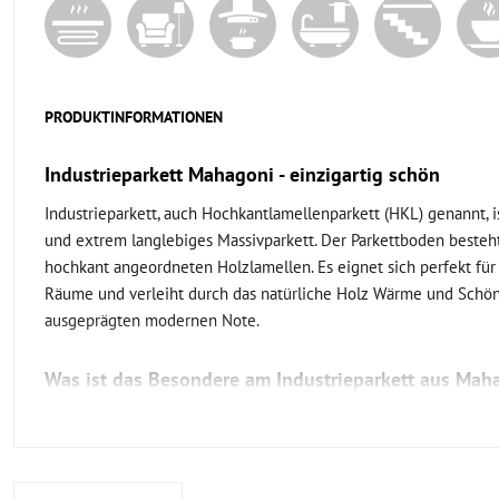
PRODUKTINFORMATIONEN
Industrieparkett Mahagoni - einzigartig schön
Industrieparkett, auch Hochkantlamellenparkett (HKL) genannt, i
und extrem langlebiges Massivparkett. Der Parkettboden besteht
hochkant angeordneten Holzlamellen. Es eignet sich perfekt für
Räume und verleiht durch das natürliche Holz Wärme und Schön
ausgeprägten modernen Note.
Was ist das Besondere am Industrieparkett aus Mah
Auffallend an diesem Industrieparkett - und an jedem anderen auc
und die extreme Robustheit. Es eignet sich hervorragend für R
extremer Beanspruchung und hoher Gehfrequenz - sei es in priva
gewerblichen Bereichen. Das Parkett besteht aus sogenannten 