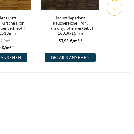
ieparkett
Industrieparkett
Industrie
Kirsche | roh,
Räuchereiche | roh,
roh,
lienverklebt |
Harmony, folienverklebt |
folie
22x18mm
160x8x16mm
160
0 €/m²
**
36,
57,95 €/m² *
 €/m² *
31,
S ANSEHEN
DETAILS ANSEHEN
DETAI