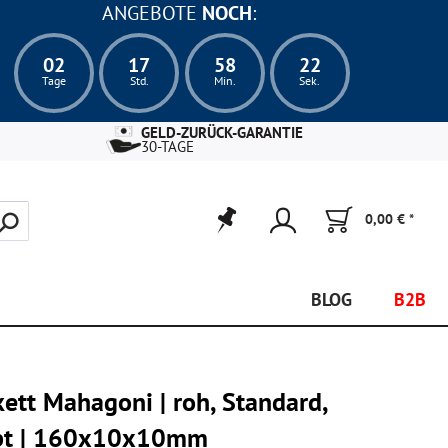
ANGEBOTE
NOCH
:
02
17
58
20
Tage
Std.
Min.
Sek.
GELD-ZURÜCK-GARANTIE
30-TAGE
0,00 € *
BLOG
B2B
kett Mahagoni | roh, Standard,
ebt | 160x10x10mm