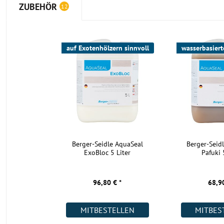
ZUBEHÖR
12
in einer Stärke von 10 mm.
Es besticht durch seine Strapazierfähigkeit und Belastbarkeit.
Gut zu wissen:
Da Industrieparkett im rohen Zustand geli
auf Exotenhölzern sinnvoll
wasserbasiert
nach der Verlegung durch das Schleifen und die Endbeh
wahre Schönheit entfaltet, versenden wir für dieses Park
Muster
.
Wie verlege ich das Industrieparkett aus Mahagoni?
Industrieparkett wird immer vollflächig verklebt, was die Stabilit
zusätzlich stärkt. Wir empfehlen die Verlegung durch einen Parke
Berger-Seidle AquaSeal
Berger-Seid
Anschluss das Schleifen und Endbehandlung der Oberfläche mit
ExoBloc 5 Liter
Pafuki 
vornimmt. Wird das Parkett geölt, wirkt es besonders natürlich. E
Oberfläche macht das Parkett besonders strapazierfähig und pfl
Bodenexperten beraten Sie hierzu gern ausführlich.
96,80 € *
68,90
Gut zu wissen:
die Verklebung von Industrieparkett kann
so gut sein, wie der verwendete Kleber. Wir empfehlen 
MITBESTELLEN
MITBES
BergerBond P2S Parkettklebstoff 2K von Berger-Seidle. D