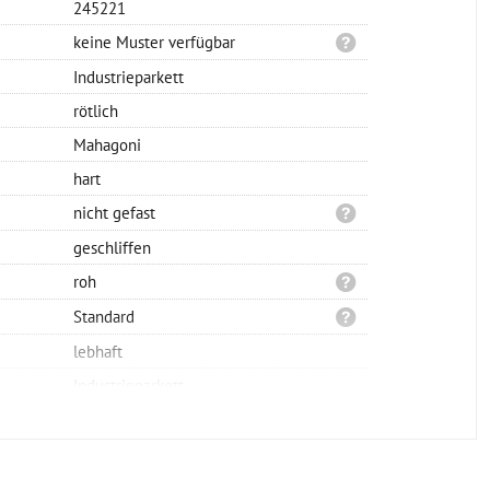
245221
keine Muster verfügbar
Industrieparkett
rötlich
Mahagoni
hart
nicht gefast
geschliffen
roh
Standard
lebhaft
Industrieparkett
glattkant
vollflächig verklebt
160x10x10mm