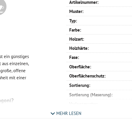
Artikelnummer:
Muster:
Typ:
Farbe:
Holzart:
Holzhärte:
st ein günstiges
Fase:
 aus einzelnen,
Oberfläche:
 große, offene
Oberflächenschutz:
heit mit einer
Sortierung:
Sortierung (Maserung):
agoni?
Verlegemuster:
h - ist die Optik
Profil:
MEHR LESEN
äume mit
Verlegemöglichkeit:
ten als auch in
Maße:
Hochkantlamellen