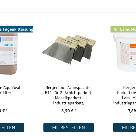
Aufbau:
Warmwasser Fußbodenheizung:
efert und erst
Wohnräume:
e Fugenkittlösung
für Lam-, Mo
andlung seine
Küche:
ett keine
Badezimmer:
Keller:
Gewerbe (gering beansprucht):
ät des Parketts
Gewerbe (stark beansprucht):
ttleger, der im
Weitere Informationen:
le AquaSeal
BergerTool Zahnspachtel
Berge
 Öl oder Lack
5 Liter
B11 für 2- Schichtparkett,
Parkettkle
ine lackierte
Mosaikparkett,
Lam-, M
egeleicht. Unsere
Akklimatisierung:
Industrieparkett,
Industriepar
Lamparkett
H
 € *
8,50 € *
7,89
Kurztitel:
 auf Dauer nur
Ihnen daher den
TELLEN
MITBESTELLEN
MITBE
er lösemittel-