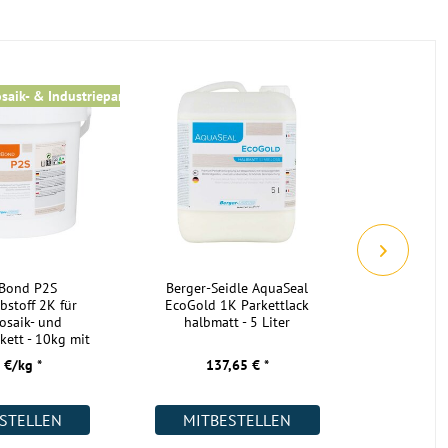
massiv
geeignet
geeignet
saik- & Industrieparkett
für alle 
geeignet
geeignet
geeignet
geeignet
nicht geeignet
Restposten, keine Nachlieferung nach
rBond P2S
Berger-Seidle AquaSeal
Berger-S
Abverkauf möglich
bstoff 2K für
EcoGold 1K Parkettlack
EcoGold 
osaik- und
halbmatt - 5 Liter
mat
48 h bei Raumtemperatur in
kett - 10kg mit
geschlossener Verpackung
ärter
 €/kg *
137,65 € *
13
Industrieparkett Mahagoni
STELLEN
MITBESTELLEN
MIT