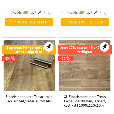
Lieferzeit:
ca. 5 Werktage
Lieferzeit:
ca. 5 Werktage
MUSTER BESTELLEN -
MUSTER BESTELLEN -
FREI HAUS
FREI HAUS
Begrenzte Menge verfügbar -
Jetzt 27% sparen! | Nur 78,7m²
schnell zugreifen
verfügbar
-34
-27
Einzelstabparkett Torsac Iroko
XL Einzelstabparkett Treon
lackiert Nut/Feder 10mm Mix
Eiche | geschliffen, lackiert,
Rustikal | 1000x120x10mm