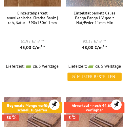
Einzelstabparkett
Einzelstabparkett Calias
amerikanische Kirsche Baniz |
Panga Panga UV-geölt
roh, Natur | 590x130x11mm
Nut/Feder 11mm Mix
61,95 €/m²
**
92,35 €/m²
**
45,00 €/m² *
48,00 €/m² *
Lieferzeit:
ca. 5 Werktage
Lieferzeit:
ca. 5 Werktage
MUSTER BESTELLEN -
FREI HAUS
Begrenzte Menge verfügbar -
Abverkauf - noch 44,68m²
schnell zugreifen
verfügbar
-38
-5