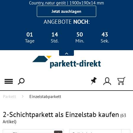
Landhausdiele Eiche für nur 29,90 €/m²
Country, natur geölt | 1900x190x14 mm
Jetzt zuschlagen
Landhausdiele Eiche für nur 29,90 €/m²
ANGEBOTE
NOCH
:
01
14
50
41
Tage
Std.
Min.
Sek.
Menü
Parkett
Einzelstabparkett
FILTER
2-Schichtparkett als Einzelstab kaufen
(
63
Artikel)