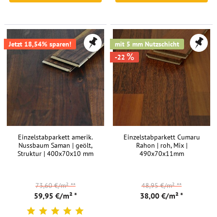
FREI HAUS
FREI HAUS
Jetzt 18,54% sparen!
mit 5 mm Nutzschicht
-22
Einzelstabparkett amerik.
Einzelstabparkett Cumaru
Nussbaum Saman | geölt,
Rahon | roh, Mix |
Struktur | 400x70x10 mm
490x70x11mm
73,60 €/m²
**
48,95 €/m²
**
59,95 €/m² *
38,00 €/m² *