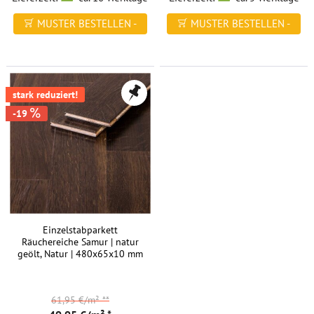
MUSTER BESTELLEN -
MUSTER BESTELLEN -
FREI HAUS
FREI HAUS
stark reduziert!
-19
Einzelstabparkett
Räuchereiche Samur | natur
geölt, Natur | 480x65x10 mm
61,95 €/m²
**