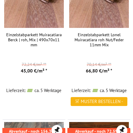
Einzelstabparkett Muiracatiara
Einzelstabparkett Lonel
Berck | roh, Mix | 490x70x11
Muiracatiara roh Nut/Feder
mm
11mm Mix
72,24 €/m²
**
70,14 €/m²
**
45,00 €/m² *
66,80 €/m² *
Lieferzeit:
ca. 5 Werktage
Lieferzeit:
ca. 5 Werktage
MUSTER BESTELLEN -
FREI HAUS
Abverkauf - noch 156,36m²
Abverkauf - noch 72,59m²