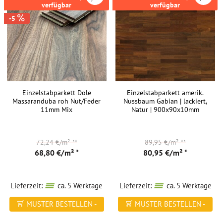
verfügbar
verfügbar
-5
Einzelstabparkett Dole
Einzelstabparkett amerik.
Massaranduba roh Nut/Feder
Nussbaum Gabian | lackiert,
11mm Mix
Natur | 900x90x10mm
72,24 €/m²
**
89,95 €/m²
**
68,80 €/m² *
80,95 €/m² *
Lieferzeit:
ca. 5 Werktage
Lieferzeit:
ca. 5 Werktage
MUSTER BESTELLEN -
MUSTER BESTELLEN -
FREI HAUS
FREI HAUS