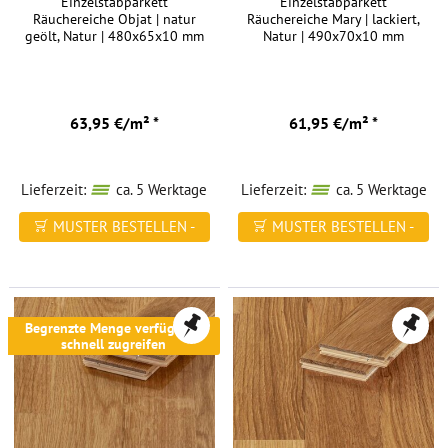
Einzelstabparkett
Einzelstabparkett
Räuchereiche Objat | natur
Räuchereiche Mary | lackiert,
geölt, Natur | 480x65x10 mm
Natur | 490x70x10 mm
63,95 €/m² *
61,95 €/m² *
Lieferzeit:
ca. 5 Werktage
Lieferzeit:
ca. 5 Werktage
MUSTER BESTELLEN -
MUSTER BESTELLEN -
FREI HAUS
FREI HAUS
Begrenzte Menge verfügbar -
schnell zugreifen