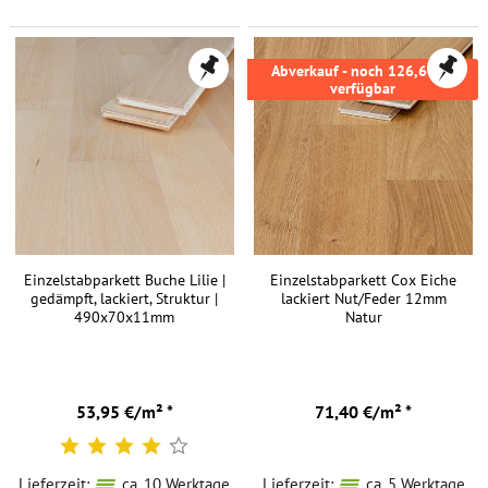
Abverkauf - noch 126,69m²
verfügbar
Einzelstabparkett Buche Lilie |
Einzelstabparkett Cox Eiche
gedämpft, lackiert, Struktur |
lackiert Nut/Feder 12mm
490x70x11mm
Natur
53,95 €/m² *
71,40 €/m² *
Lieferzeit:
ca. 10 Werktage
Lieferzeit:
ca. 5 Werktage