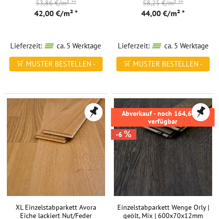
53,86 €/m²
**
58,25 €/m²
**
42,00 €/m² *
44,00 €/m² *
Lieferzeit:
ca. 5 Werktage
Lieferzeit:
ca. 5 Werktage
MUSTER BESTELLEN -
MUSTER BESTELLEN -
FREI HAUS
FREI HAUS
Abverkauf - noch 164,64m²
verfügbar
-6
XL Einzelstabparkett Avora
Einzelstabparkett Wenge Orly |
Eiche lackiert Nut/Feder
geölt, Mix | 600x70x12mm