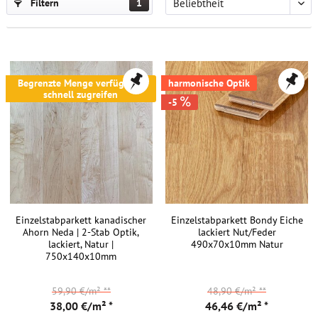
Filtern
1
Begrenzte Menge verfügbar -
harmonische Optik
schnell zugreifen
-5
Einzelstabparkett kanadischer
Einzelstabparkett Bondy Eiche
Ahorn Neda | 2-Stab Optik,
lackiert Nut/Feder
lackiert, Natur |
490x70x10mm Natur
750x140x10mm
59,90 €/m²
**
48,90 €/m²
**
38,00 €/m² *
46,46 €/m² *