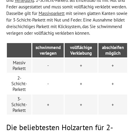
und
Verlegung
. 2-Schicht-Parkett als Einzelstab ist mit Nut und
Feder ausgestattet und muss somit vollflächig verklebt werden.
Dasselbe gilt für
Massivparkett
mit seinen glatten Kanten sowie
für 3-Schicht-Parkett mit Nut und Feder. Eine Ausnahme bildet
dreischichtiges Parkett mit Klicksystem, das Sie schwimmend
verlegen oder vollflächig verkleben können.
schwimmend
vollflächige
abschleifen
verlegen
Verklebung
möglich
Massiv
-
+
+
Parkett
2-
Schicht-
-
+
+
Parkett
3-
Schicht-
+
+
+
Parkett
Die beliebtesten Holzarten für 2-