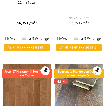
11mm Natur
95,23 €/m²
**
64,95 €/m² *
89,95 €/m² *
Lieferzeit:
ca. 5 Werktage
Lieferzeit:
ca. 5 Werktage
MUSTER BESTELLEN -
MUSTER BESTELLEN -
FREI HAUS
FREI HAUS
Jetzt 27% sparen! | Nur 7,67m²
Begrenzte Menge verfügbar -
verfügbar
schnell zugreifen
-48