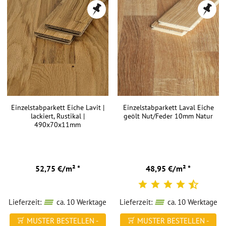
Einzelstabparkett Eiche Lavit |
Einzelstabparkett Laval Eiche
lackiert, Rustikal |
geölt Nut/Feder 10mm Natur
490x70x11mm
52,75 €/m² *
48,95 €/m² *
Lieferzeit:
ca. 10 Werktage
Lieferzeit:
ca. 10 Werktage
MUSTER BESTELLEN -
MUSTER BESTELLEN -