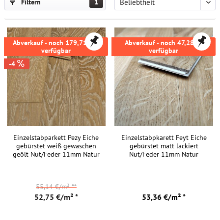
Filtern
1
Abverkauf - noch 179,712m²
Abverkauf - noch 47,28m²
verfügbar
verfügbar
-4
Einzelstabparkett Pezy Eiche
Einzelstabpkarett Feyt Eiche
gebürstet weiß gewaschen
gebürstet matt lackiert
geölt Nut/Feder 11mm Natur
Nut/Feder 11mm Natur
55,14 €/m²
**
52,75 €/m² *
53,36 €/m² *