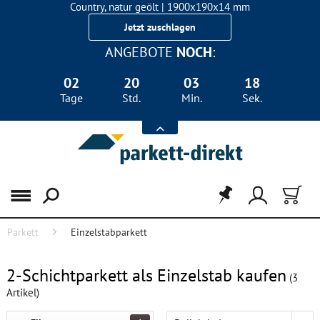
Country, natur geölt | 1900x190x14 mm
Landhausdiele Eiche für nur 29,90 €/m²
Jetzt zuschlagen
ANGEBOTE
NOCH
:
02
20
03
17
Tage
Std.
Min.
Sek.
Menü
Parkett
Einzelstabparkett
FILTER
2-Schichtparkett als Einzelstab kaufen
(
3
Artikel)