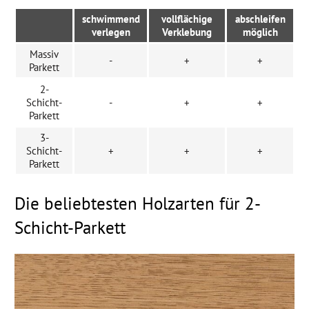
schwimmend
vollflächige
abschleifen
verlegen
Verklebung
möglich
Massiv
-
+
+
Parkett
2-
Schicht-
-
+
+
Parkett
3-
Schicht-
+
+
+
Parkett
Die beliebtesten Holzarten für 2-
Schicht-Parkett