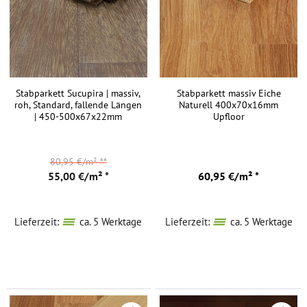
Stabparkett Sucupira | massiv,
Stabparkett massiv Eiche
roh, Standard, fallende Längen
Naturell 400x70x16mm
| 450-500x67x22mm
Upfloor
80,95 €/m²
**
55,00 €/m² *
60,95 €/m² *
Lieferzeit:
ca. 5 Werktage
Lieferzeit:
ca. 5 Werktage