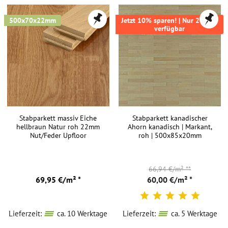
500x70x22mm
Jetzt 10% sparen! | Nur 28,9m²
verfügbar
Stabparkett massiv Eiche
Stabparkett kanadischer
hellbraun Natur roh 22mm
Ahorn kanadisch | Markant,
Nut/Feder Upfloor
roh | 500x85x20mm
66,94 €/m²
**
69,95 €/m² *
60,00 €/m² *
Lieferzeit:
ca. 10 Werktage
Lieferzeit:
ca. 5 Werktage