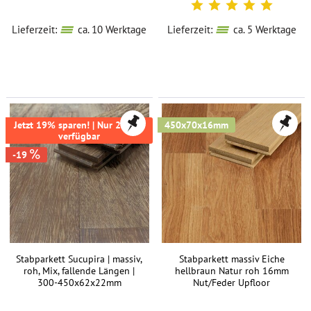
Lieferzeit:
ca. 10 Werktage
Lieferzeit:
ca. 5 Werktage
Jetzt 19% sparen! | Nur 242m²
450x70x16mm
verfügbar
-19
Stabparkett Sucupira | massiv,
Stabparkett massiv Eiche
roh, Mix, fallende Längen |
hellbraun Natur roh 16mm
300-450x62x22mm
Nut/Feder Upfloor