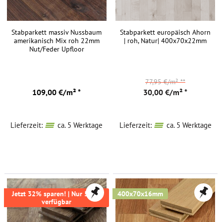
Stabparkett massiv Nussbaum
Stabparkett europäisch Ahorn
amerikanisch Mix roh 22mm
| roh, Natur| 400x70x22mm
Nut/Feder Upfloor
77,95 €/m²
**
109,00 €/m² *
30,00 €/m² *
Lieferzeit:
ca. 5 Werktage
Lieferzeit:
ca. 5 Werktage
Jetzt 32% sparen! | Nur 51m²
400x70x16mm
verfügbar