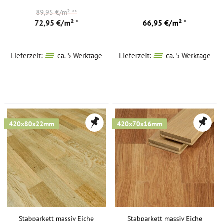
89,95 €/m²
**
72,95 €/m² *
66,95 €/m² *
Lieferzeit:
ca. 5 Werktage
Lieferzeit:
ca. 5 Werktage
420x80x22mm
420x70x16mm
Stabparkett massiv Eiche
Stabparkett massiv Eiche