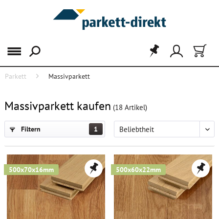
Menü
Parkett
Massivparkett
FILTER
Massivparkett kaufen
(
18
Artikel)
Filtern
1
500x70x16mm
500x60x22mm