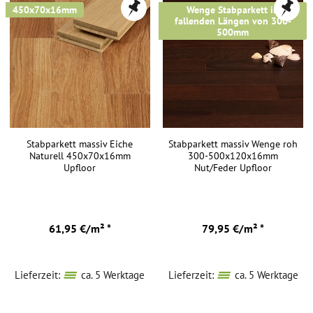
450x70x16mm
Wenge Stabparkett in
fallenden Längen von 300-
500mm
Stabparkett massiv Eiche
Stabparkett massiv Wenge roh
Naturell 450x70x16mm
300-500x120x16mm
Upfloor
Nut/Feder Upfloor
61,95 €/m² *
79,95 €/m² *
Lieferzeit:
ca. 5 Werktage
Lieferzeit:
ca. 5 Werktage