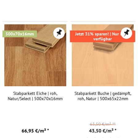
500x70x16mm
Jetzt 31% sparen! | Nur 87m²
verfügbar
Stabparkett Eiche | roh,
Stabparkett Buche | gedämpft,
Natur/Select | 500x70x16mm
roh, Natur | 500x65x22mm
63,50 €/m²
**
66,95 €/m² *
43,50 €/m² *