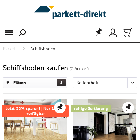
Menü
Parkett
Schiffsboden
FILTER
Schiffsboden kaufen
(
2
Artikel)
Filtern
1
Jetzt 23% sparen! | Nur 12,7m²
ruhige Sortierung
verfügbar