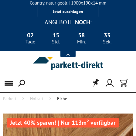
Country, natur geölt | 1900x190x14 mm
Landhausdiele Eiche für nur 29,90 €/m²
Jetzt zuschlagen
ANGEBOTE
NOCH
:
02
15
58
33
Tage
Std.
Min.
Sek.
Menü
Parkett
Holzart
Eiche
Jetzt 40% sparen! | Nur 113m² verfügbar