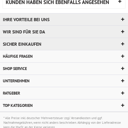
KUNDEN HABEN SICH EBENFALLS ANGESEHEN
IHRE VORTEILE BEI UNS
WIR SIND FÜR SIE DA
SICHER EINKAUFEN
HÄUFIGE FRAGEN
SHOP SERVICE
UNTERNEHMEN
RATGEBER
TOP KATEGORIEN
* Alle Preise inkl. deutscher Mehrwertsteuer zzgl.
Versandkosten
und ggf.
Nachnahmegebühren, wenn nicht anders beschrieben. Abhängig von der Lieferadresse
kann die MwSt. an der Kasse variieren.