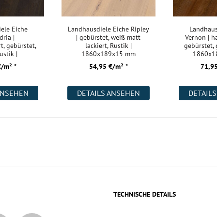
ele Eiche
Landhausdiele Eiche Ripley
Landhaus
dria |
| gebürstet, weiß matt
Vernon | h
t, gebürstet,
lackiert, Rustik |
gebürstet, g
ustik |
1860x189x15 mm
1860x1
9x15 mm
€/m² *
54,95 €/m² *
71,95
ANSEHEN
DETAILS ANSEHEN
DETAIL
TECHNISCHE DETAILS