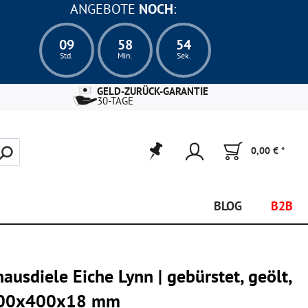
ANGEBOTE
NOCH
:
09
58
53
Std.
Min.
Sek.
GELD-ZURÜCK-GARANTIE
30-TAGE
0,00 € *
BLOG
B2B
usdiele Eiche Lynn | gebürstet, geölt,
2200x400x18 mm