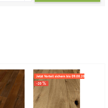
Jetzt Vorteil sichern bis 09.08.2026
XXL Diele 
-20
-17