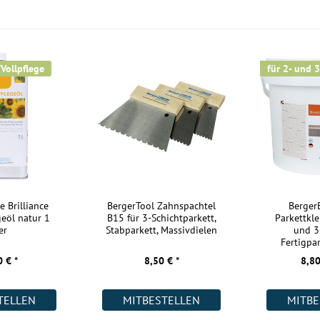
Kurzlängen:
Nutzschicht:
Aufbau:
/Vollpflege
für 2- und 3
Warmwasser Fußbodenheizung:
Wohnräume:
Küche:
Badezimmer:
Keller:
Gewerbe (gering beansprucht):
e Brilliance
BergerTool Zahnspachtel
Berge
geöl natur 1
B15 für 3-Schichtparkett,
Parkettkle
Gewerbe (stark beansprucht):
er
Stabparkett, Massivdielen
und 3
Fertigpar
Industrie:
 € *
8,50 € *
8,80
Weitere Informationen:
TELLEN
MITBESTELLEN
MITBE
Akklimatisierung: