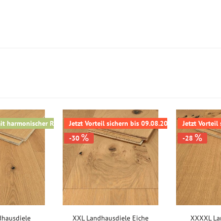
mit harmonischer Raumwirkung
Jetzt Vorteil sichern bis 09.08.2026
Jetzt Vorteil
-30
-28
hausdiele
XXL Landhausdiele Eiche
XXXXL La