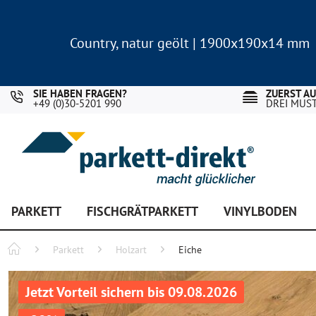
Country, natur geölt | 1900x190x14 mm
Landhausdiele Eiche für nur 29,90 €/m²
Country, natur geölt | 1900x190x14 mm
Landhausdiele Eiche für nur 29,90 €/m²
SIE HABEN FRAGEN?
ZUERST A
+49 (0)30-5201 990
DREI MUS
PARKETT
FISCHGRÄTPARKETT
VINYLBODEN
Parkett
Holzart
Eiche
Jetzt Vorteil sichern bis 09.08.2026