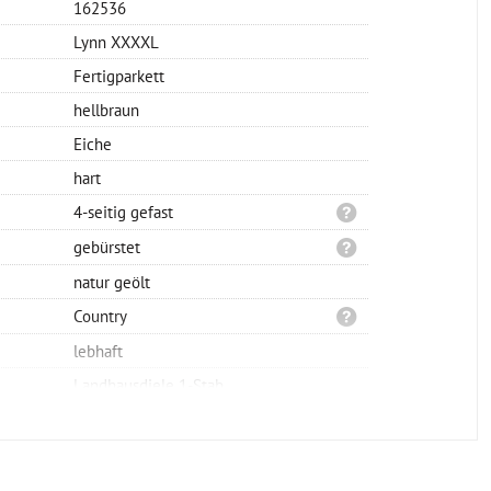
162536
Lynn XXXXL
Fertigparkett
hellbraun
Eiche
hart
4-seitig gefast
gebürstet
natur geölt
Country
lebhaft
Landhausdiele 1-Stab
Nut/Feder
vollflächig verklebt
2200x400x18mm