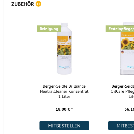
ZUBEHÖR
11
Reinigung
Ersteinpflege
Berger-Seidle Brilliance
Berger-Seidl
NeutralCleaner Konzentrat
OilCare Pfle
1 Liter
Lit
18,00 € *
36,10
MITBESTELLEN
MITBES