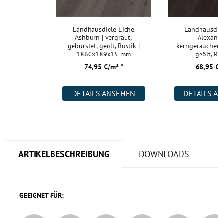
Landhausdiele Eiche
Landhausdi
Ashburn | vergraut,
Alexan
gebürstet, geölt, Rustik |
kerngeräucher
1860x189x15 mm
geölt, R
1860x18
74,95 €/m² *
68,95 
DETAILS ANSEHEN
DETAILS 
ARTIKELBESCHREIBUNG
DOWNLOADS
GEEIGNET FÜR: