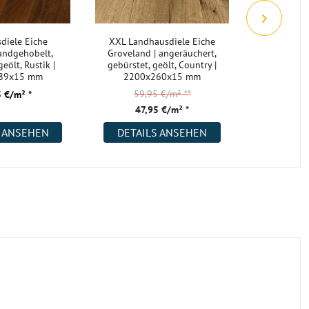
diele Eiche
XXL Landhausdiele Eiche
Landhausd
andgehobelt,
Groveland | angeräuchert,
L | gebürst
eölt, Rustik |
gebürstet, geölt, Country |
1900
89x15 mm
2200x260x15 mm
59,95 €/m²
**
57,
 €/m² *
47,95 €/m² *
47,
S ANSEHEN
DETAILS ANSEHEN
DETAI