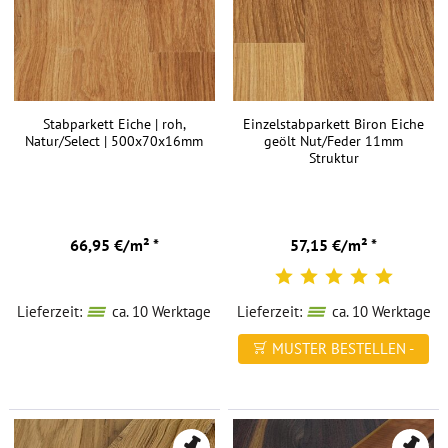
Stabparkett Eiche | roh,
Einzelstabparkett Biron Eiche
Natur/Select | 500x70x16mm
geölt Nut/Feder 11mm
Struktur
66,95 €/m² *
57,15 €/m² *
Lieferzeit:
ca. 10 Werktage
Lieferzeit:
ca. 10 Werktage
MUSTER BESTELLEN -
FREI HAUS