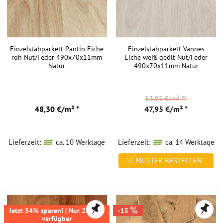
Einzelstabparkett Pantin Eiche
Einzelstabparkett Vannes
roh Nut/Feder 490x70x11mm
Eiche weiß geölt Nut/Feder
Natur
490x70x11mm Natur
53,95 €/m²
**
48,30 €/m² *
47,95 €/m² *
Lieferzeit:
ca. 10 Werktage
Lieferzeit:
ca. 14 Werktage
MUSTER BESTELLEN -
FREI HAUS
Jetzt 54% sparen! | Nur 25,2m²
-15
verfügbar