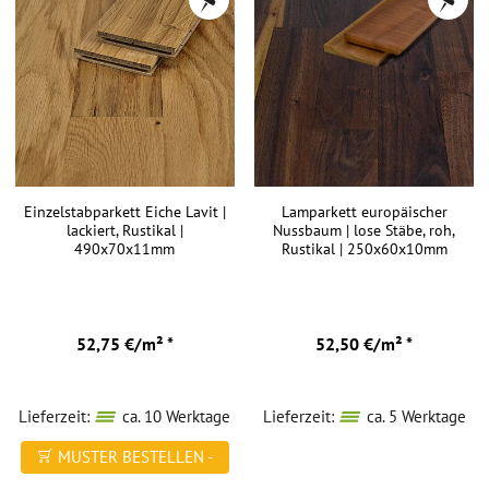
Einzelstabparkett Eiche Lavit |
Lamparkett europäischer
lackiert, Rustikal |
Nussbaum | lose Stäbe, roh,
490x70x11mm
Rustikal | 250x60x10mm
52,75 €/m² *
52,50 €/m² *
Lieferzeit:
ca. 10 Werktage
Lieferzeit:
ca. 5 Werktage
MUSTER BESTELLEN -