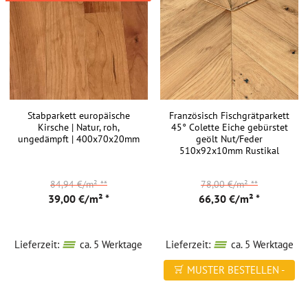
Stabparkett europäische
Französisch Fischgrätparkett
Kirsche | Natur, roh,
45° Colette Eiche gebürstet
ungedämpft | 400x70x20mm
geölt Nut/Feder
510x92x10mm Rustikal
84,94 €/m²
**
78,00 €/m²
**
39,00 €/m² *
66,30 €/m² *
Lieferzeit:
ca. 5 Werktage
Lieferzeit:
ca. 5 Werktage
MUSTER BESTELLEN -
FREI HAUS