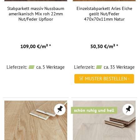
Stabparkett massiv Nussbaum
Einzelstabparkett Arles Eiche
amerikanisch Mix roh 22mm
geölt Nut/Feder
Nut/Feder Upfloor
470x70x11mm Natur
109,00 €/m² *
50,30 €/m² *
Lieferzeit:
ca. 5 Werktage
Lieferzeit:
ca. 35 Werktage
MUSTER BESTELLEN -
FREI HAUS
schön ruhig und hell