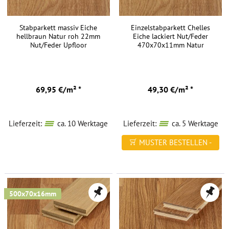
Stabparkett massiv Eiche
Einzelstabparkett Chelles
hellbraun Natur roh 22mm
Eiche lackiert Nut/Feder
Nut/Feder Upfloor
470x70x11mm Natur
69,95 €/m² *
49,30 €/m² *
Lieferzeit:
ca. 10 Werktage
Lieferzeit:
ca. 5 Werktage
MUSTER BESTELLEN -
FREI HAUS
500x70x16mm