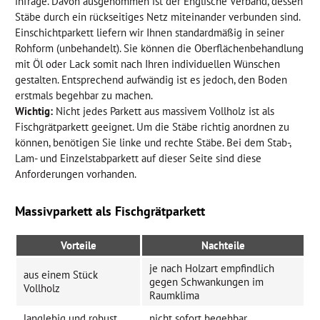
infrage. Davon ausgenommen ist der Englische Verband, dessen
Stäbe durch ein rückseitiges Netz miteinander verbunden sind.
Einschichtparkett liefern wir Ihnen standardmäßig in seiner
Rohform (unbehandelt). Sie können die Oberflächenbehandlung
mit Öl oder Lack somit nach Ihren individuellen Wünschen
gestalten. Entsprechend aufwändig ist es jedoch, den Boden
erstmals begehbar zu machen.
Wichtig:
Nicht jedes Parkett aus massivem Vollholz ist als
Fischgrätparkett geeignet. Um die Stäbe richtig anordnen zu
können, benötigen Sie linke und rechte Stäbe. Bei dem Stab-,
Lam- und Einzelstabparkett auf dieser Seite sind diese
Anforderungen vorhanden.
Massivparkett als Fischgrätparkett
Vorteile
Nachteile
je nach Holzart empfindlich
aus einem Stück
gegen Schwankungen im
Vollholz
Raumklima
langlebig und robust
nicht sofort begehbar