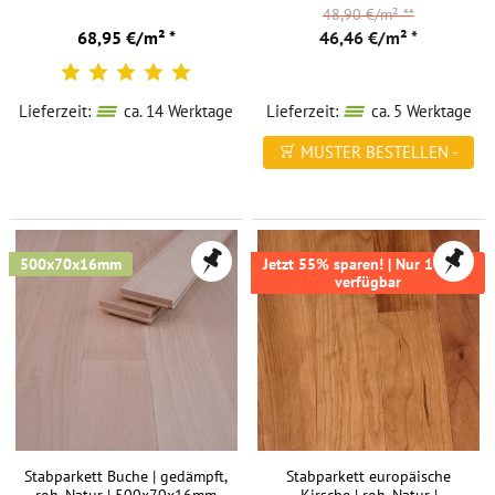
48,90 €/m²
**
68,95 €/m² *
46,46 €/m² *
Lieferzeit:
ca. 14 Werktage
Lieferzeit:
ca. 5 Werktage
MUSTER BESTELLEN -
FREI HAUS
500x70x16mm
Jetzt 55% sparen! | Nur 16,9m²
verfügbar
Stabparkett Buche | gedämpft,
Stabparkett europäische