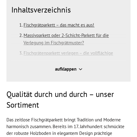
Inhaltsverzeichnis
Fischgrätparkett – das macht es aus!
Massivparkett oder 2-Schicht-Parkett für die
Verlegung im Fischgrätmuster?
Fischgrätenparkett verlegen – die vollflächige
Verklebung
aufklappen
Die Oberfläche von Fischgrätenparkett
Der Oberflächenschutz von Fischgrätparkett
Andere Parkettarten in unserem Sortiment
Qualität durch und durch – unser
Sortiment
Das zeitlose Fischgrätparkett bringt Tradition und Moderne
harmonisch zusammen. Bereits im 17. Jahrhundert schmückte
der robuste Holzboden in elegantem Design prächtige