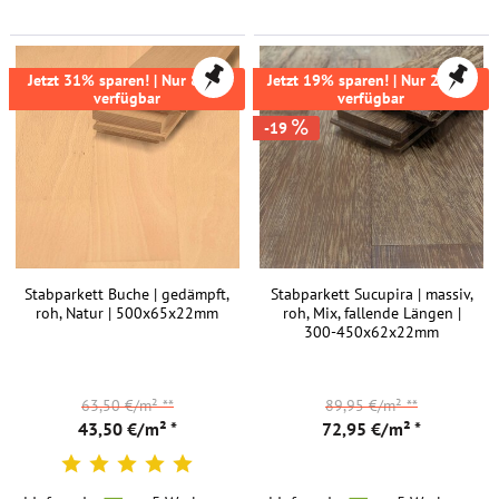
FREI HAUS
Jetzt 31% sparen! | Nur 87m²
Jetzt 19% sparen! | Nur 242m²
verfügbar
verfügbar
-19
Stabparkett Buche | gedämpft,
Stabparkett Sucupira | massiv,
roh, Natur | 500x65x22mm
roh, Mix, fallende Längen |
300-450x62x22mm
63,50 €/m²
**
89,95 €/m²
**
43,50 €/m² *
72,95 €/m² *