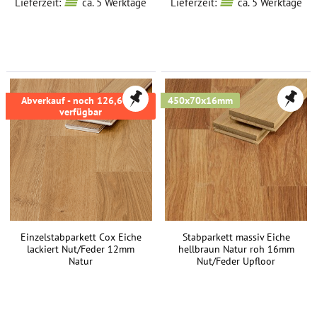
Lieferzeit:
ca. 5 Werktage
Lieferzeit:
ca. 5 Werktage
Abverkauf - noch 126,69m²
450x70x16mm
verfügbar
Einzelstabparkett Cox Eiche
Stabparkett massiv Eiche
lackiert Nut/Feder 12mm
hellbraun Natur roh 16mm
Natur
Nut/Feder Upfloor