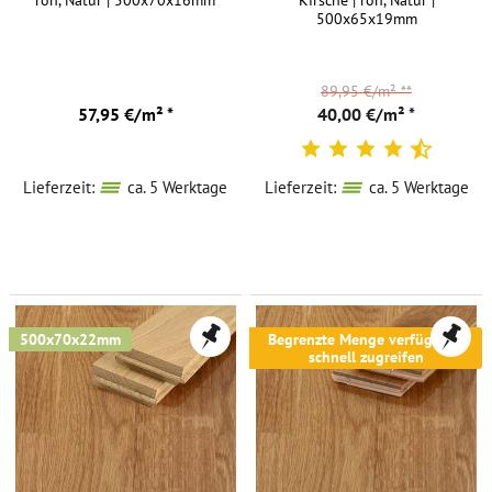
roh, Natur | 500x70x16mm
Kirsche | roh, Natur |
500x65x19mm
89,95 €/m²
**
57,95 €/m² *
40,00 €/m² *
Lieferzeit:
ca. 5 Werktage
Lieferzeit:
ca. 5 Werktage
500x70x22mm
Begrenzte Menge verfügbar -
schnell zugreifen