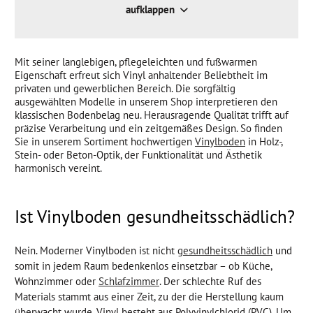
Die verschiedenen Arten von Vinyl
aufklappen
Struktur und Oberfläche
Verlegemöglichkeit
Mit seiner langlebigen, pflegeleichten und fußwarmen
Eigenschaft erfreut sich Vinyl anhaltender Beliebtheit im
Der Aufbau von Vinyl
privaten und gewerblichen Bereich. Die sorgfältig
ausgewählten Modelle in unserem Shop interpretieren den
klassischen Bodenbelag neu. Herausragende Qualität trifft auf
präzise Verarbeitung und ein zeitgemäßes Design. So finden
Sie in unserem Sortiment hochwertigen
Vinylboden
in Holz-,
Stein- oder Beton-Optik, der Funktionalität und Ästhetik
harmonisch vereint.
Ist Vinylboden gesundheitsschädlich?
Nein. Moderner Vinylboden ist nicht
gesundheitsschädlich
und
somit in jedem Raum bedenkenlos einsetzbar – ob Küche,
Wohnzimmer oder
Schlafzimmer
. Der schlechte Ruf des
Materials stammt aus einer Zeit, zu der die Herstellung kaum
überwacht wurde. Vinyl besteht aus Polyvinylchlorid (PVC). Um