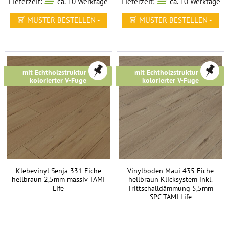
Lieferzeit:
ca. 10 Werktage
Lieferzeit:
ca. 10 Werktage
MUSTER BESTELLEN -
MUSTER BESTELLEN -
FREI HAUS
FREI HAUS
mit Echtholzstruktur &
mit Echtholzstruktur &
kolorierter V-Fuge
kolorierter V-Fuge
Klebevinyl Senja 331 Eiche
Vinylboden Maui 435 Eiche
hellbraun 2,5mm massiv TAMI
hellbraun Klicksystem inkl.
Life
Trittschalldämmung 5,5mm
SPC TAMI Life