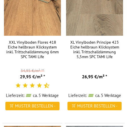
XXL Vinylboden Flores 418
XL Vinylboden Principe 423
Eiche hellbraun Klicksystem
Eiche hellbraun Klicksystem
inkl. Trittschalldämmung 6mm
inkl. Trittschalldämmung
SPC TAMI Life
5,5mm SPC TAMI Life
34,95 €/m²
**
29,95 €/m² *
26,95 €/m² *
Lieferzeit:
ca. 5 Werktage
Lieferzeit:
ca. 5 Werktage
MUSTER BESTELLEN -
MUSTER BESTELLEN -
FREI HAUS
FREI HAUS