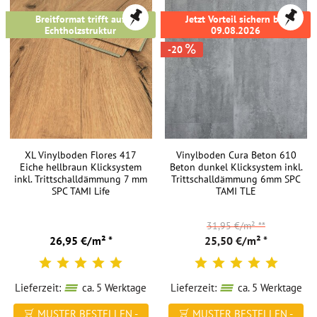
Breitformat trifft auf
Jetzt Vorteil sichern bis
Echtholzstruktur
09.08.2026
-20
XL Vinylboden Flores 417
Vinylboden Cura Beton 610
Eiche hellbraun Klicksystem
Beton dunkel Klicksystem inkl.
inkl. Trittschalldämmung 7 mm
Trittschalldämmung 6mm SPC
SPC TAMI Life
TAMI TLE
31,95 €/m²
**
26,95 €/m² *
25,50 €/m² *
Lieferzeit:
ca. 5 Werktage
Lieferzeit:
ca. 5 Werktage
MUSTER BESTELLEN -
MUSTER BESTELLEN -