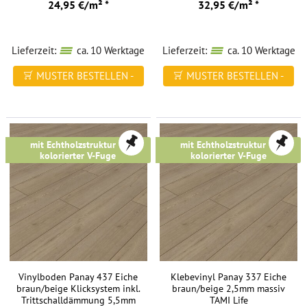
24,95 €/m² *
32,95 €/m² *
Lieferzeit:
ca. 10 Werktage
Lieferzeit:
ca. 10 Werktage
MUSTER BESTELLEN -
MUSTER BESTELLEN -
FREI HAUS
FREI HAUS
mit Echtholzstruktur &
mit Echtholzstruktur &
kolorierter V-Fuge
kolorierter V-Fuge
Vinylboden Panay 437 Eiche
Klebevinyl Panay 337 Eiche
braun/beige Klicksystem inkl.
braun/beige 2,5mm massiv
Trittschalldämmung 5,5mm
TAMI Life