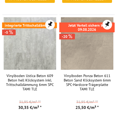
FREI HAUS
FREI HAUS
integrierte Trittschalldämmung
Jetzt Vorteil sichern bis
09.08.2026
-5
-20
Vinylboden Ustica Beton 609
Vinylboden Ponza Beton 611
Beton hell Klicksystem inkl.
Beton Sand Klicksystem 6mm
Trittschalldämmung 6mm SPC
SPC-Hardcore-Trägerplatte
TAMI TLE
TAMI TLE
31,95 €/m²
**
31,95 €/m²
**
30,35 €/m² *
25,50 €/m² *