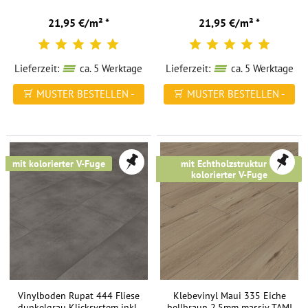
21,95 €/m² *
21,95 €/m² *
Lieferzeit:
ca. 5 Werktage
Lieferzeit:
ca. 5 Werktage
MUSTER BESTELLEN -
MUSTER BESTELLEN -
FREI HAUS
FREI HAUS
mit kolorierter V-Fuge
mit Echtholzstruktur &
kolorierter V-Fuge
Vinylboden Rupat 444 Fliese
Klebevinyl Maui 335 Eiche
dunkelgrau Klicksystem inkl.
hellbraun 2,5mm massiv TAMI