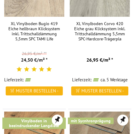
XL Vinylboden Bugio 419
XL Vinylboden Corvo 420
Eiche hellbraun Klicksystem
Eiche grau Klicksystem inkl.
inkl. Trittschalldämmung
Trittschalldämmung 5,5mm
5,5mm SPC TAMI Life
SPC-Hardcore-Trägerpla
26,95 €/m²
**
24,50 €/m² *
26,95 €/m² *
Lieferzeit:
wieder verfügbar in ca. 84 Werktagen
Lieferzeit:
ca. 5 Werktage
MUSTER BESTELLEN -
MUSTER BESTELLEN -
FREI HAUS
FREI HAUS
Vinylboden in
mit Sycnhronprägung
beeindruckender Langdiele