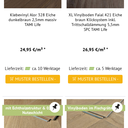
Klebevinyl Alor 328 Eiche
XL Vinylboden Faial 421 Eiche
dunkelbraun 2,5mm massiv
braun Klicksystem inkl.
TAMI Life
Trittschalldämmung 5,5mm
SPC TAMI Life
24,95 €/m² *
26,95 €/m² *
Lieferzeit:
ca. 10 Werktage
Lieferzeit:
ca. 5 Werktage
MUSTER BESTELLEN -
MUSTER BESTELLEN -
FREI HAUS
FREI HAUS
mit Echtholzstruktur & 0,5 mm
Vinylboden im Fischgrätmuster
Nutzschicht