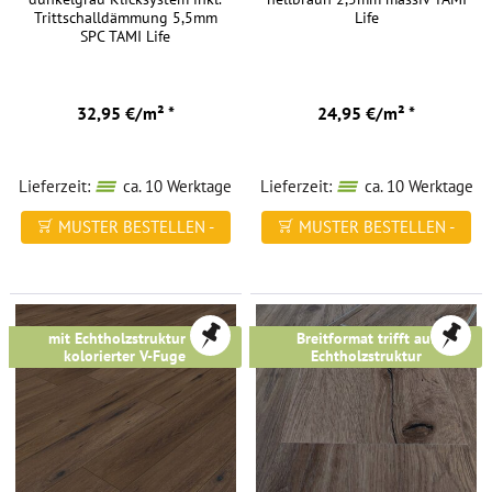
Trittschalldämmung 5,5mm
Life
SPC TAMI Life
32,95 €/m² *
24,95 €/m² *
Lieferzeit:
ca. 10 Werktage
Lieferzeit:
ca. 10 Werktage
MUSTER BESTELLEN -
MUSTER BESTELLEN -
FREI HAUS
FREI HAUS
mit Echtholzstruktur &
Breitformat trifft auf
kolorierter V-Fuge
Echtholzstruktur