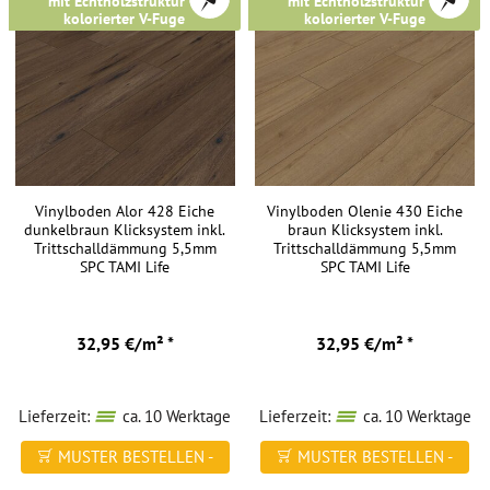
mit Echtholzstruktur &
mit Echtholzstruktur &
kolorierter V-Fuge
kolorierter V-Fuge
Vinylboden Alor 428 Eiche
Vinylboden Olenie 430 Eiche
dunkelbraun Klicksystem inkl.
braun Klicksystem inkl.
Trittschalldämmung 5,5mm
Trittschalldämmung 5,5mm
SPC TAMI Life
SPC TAMI Life
32,95 €/m² *
32,95 €/m² *
Lieferzeit:
ca. 10 Werktage
Lieferzeit:
ca. 10 Werktage
MUSTER BESTELLEN -
MUSTER BESTELLEN -
FREI HAUS
FREI HAUS