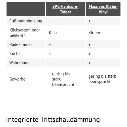
SPC-Hardcore-
Massives Klebe-
Träger
Vinyl
Fußbodenheizung
+
+
Klicksystem oder
Klick
Kleben
Geklebt?
Badezimmer
+
+
Küche
+
+
Wohnräume
+
+
gering bis
gering bis stark
Gewerbe
stark
beansprucht
beansprucht
Integrierte Trittschalldämmung