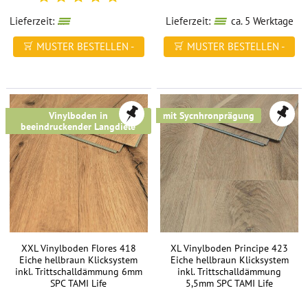
Lieferzeit:
wieder verfügbar in ca. 84 Werktagen
Lieferzeit:
ca. 5 Werktage
MUSTER BESTELLEN -
MUSTER BESTELLEN -
FREI HAUS
FREI HAUS
Vinylboden in
mit Sycnhronprägung
beeindruckender Langdiele
XXL Vinylboden Flores 418
XL Vinylboden Principe 423
Eiche hellbraun Klicksystem
Eiche hellbraun Klicksystem
inkl. Trittschalldämmung 6mm
inkl. Trittschalldämmung
SPC TAMI Life
5,5mm SPC TAMI Life