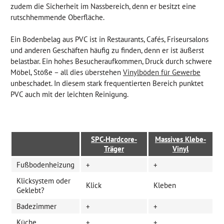
zudem die Sicherheit im Nassbereich, denn er besitzt eine
rutschhemmende Oberfläche.
Ein Bodenbelag aus PVC ist in Restaurants, Cafés, Friseursalons
und anderen Geschäften häufig zu finden, denn er ist äußerst
belastbar. Ein hohes Besucheraufkommen, Druck durch schwere
Möbel, Stöße – all dies überstehen
Vinylböden für Gewerbe
unbeschadet. In diesem stark frequentierten Bereich punktet
PVC auch mit der leichten Reinigung.
SPC-Hardcore-
Massives Klebe-
Träger
Vinyl
Fußbodenheizung
+
+
Klicksystem oder
Klick
Kleben
Geklebt?
Badezimmer
+
+
Küche
+
+