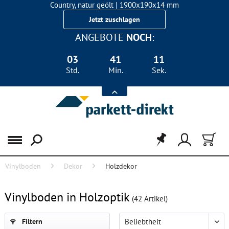
Country, natur geölt | 1900x190x14 mm
Landhausdiele Eiche für nur 29,90 €/m²
Jetzt zuschlagen
ANGEBOTE
NOCH
:
03
41
10
Std.
Min.
Sek.
Menü
Vinylboden
Dekor
Holzdekor
FILTER
Vinylboden in Holzoptik
(
42
Artikel)
Filtern