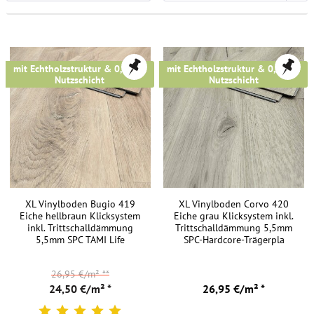
mit Echtholzstruktur & 0,5 mm
mit Echtholzstruktur & 0,5 mm
Nutzschicht
Nutzschicht
XL Vinylboden Bugio 419
XL Vinylboden Corvo 420
Eiche hellbraun Klicksystem
Eiche grau Klicksystem inkl.
inkl. Trittschalldämmung
Trittschalldämmung 5,5mm
5,5mm SPC TAMI Life
SPC-Hardcore-Trägerpla
26,95 €/m²
**
24,50 €/m² *
26,95 €/m² *