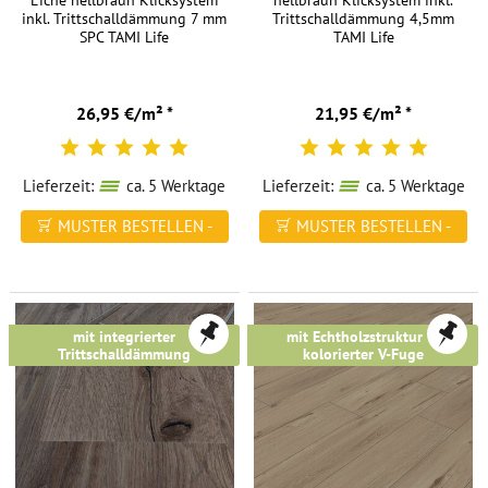
Eiche hellbraun Klicksystem
hellbraun Klicksystem inkl.
inkl. Trittschalldämmung 7 mm
Trittschalldämmung 4,5mm
SPC TAMI Life
TAMI Life
26,95 €/m² *
21,95 €/m² *
Lieferzeit:
ca. 5 Werktage
Lieferzeit:
ca. 5 Werktage
MUSTER BESTELLEN -
MUSTER BESTELLEN -
FREI HAUS
FREI HAUS
mit integrierter
mit Echtholzstruktur &
Trittschalldämmung
kolorierter V-Fuge