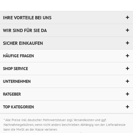
IHRE VORTEILE BEI UNS
WIR SIND FÜR SIE DA
SICHER EINKAUFEN
HÄUFIGE FRAGEN
SHOP SERVICE
UNTERNEHMEN
RATGEBER
TOP KATEGORIEN
* Alle Preise inkl. deutscher Mehrwertsteuer zzgl.
Versandkosten
und ggf.
Nachnahmegebühren, wenn nicht anders beschrieben. Abhängig von der Lieferadresse
kann die MwSt. an der Kasse variieren.