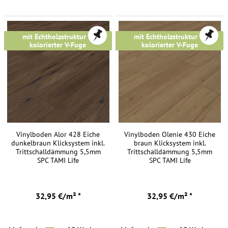
FREI HAUS
FREI HAUS
mit Echtholzstruktur &
mit Echtholzstruktur &
kolorierter V-Fuge
kolorierter V-Fuge
Vinylboden Alor 428 Eiche
Vinylboden Olenie 430 Eiche
dunkelbraun Klicksystem inkl.
braun Klicksystem inkl.
Trittschalldämmung 5,5mm
Trittschalldämmung 5,5mm
SPC TAMI Life
SPC TAMI Life
32,95 €/m² *
32,95 €/m² *