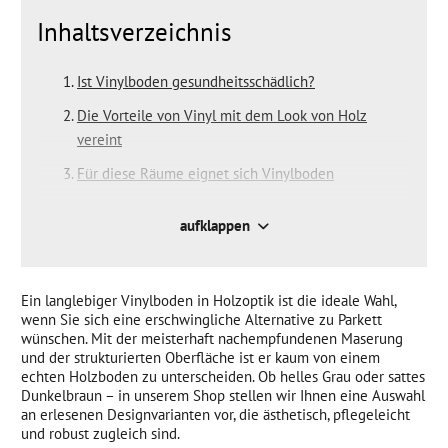
Inhaltsverzeichnis
Ist Vinylboden gesundheitsschädlich?
Die Vorteile von Vinyl mit dem Look von Holz
vereint
Für diese Räume eignet sich Vinylboden
Vinylboden in Holzoptik statt Parkett oder Laminat –
aufklappen
robust und leicht zu reinigen
Stein- oder Fliesenoptik statt Holzoptik?
Vinylboden mit Holzoptik – aber welcher Aufbau?
Ein langlebiger Vinylboden in Holzoptik ist die ideale Wahl,
wenn Sie sich eine erschwingliche Alternative zu Parkett
Vor - und Nachteile: Vinylboden klicken oder
wünschen. Mit der meisterhaft nachempfundenen Maserung
und der strukturierten Oberfläche ist er kaum von einem
kleben?
echten Holzboden zu unterscheiden. Ob helles Grau oder sattes
Klickvinyl einfach selbst verlegen – so geht’s!
Dunkelbraun – in unserem Shop stellen wir Ihnen eine Auswahl
an erlesenen Designvarianten vor, die ästhetisch, pflegeleicht
und robust zugleich sind.