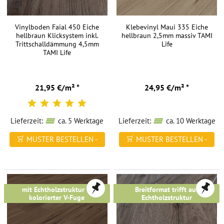
Vinylboden Faial 450 Eiche
Klebevinyl Maui 335 Eiche
hellbraun Klicksystem inkl.
hellbraun 2,5mm massiv TAMI
Trittschalldämmung 4,5mm
Life
TAMI Life
21,95 €/m² *
24,95 €/m² *
Lieferzeit:
ca. 5 Werktage
Lieferzeit:
ca. 10 Werktage
MUSTER BESTELLEN -
MUSTER BESTELLEN -
FREI HAUS
FREI HAUS
mit Echtholzstruktur &
Breitformat trifft auf
kolorierter V-Fuge
Echtholzstruktur