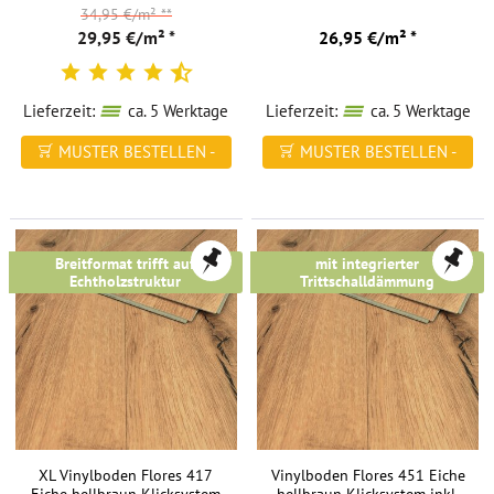
34,95 €/m²
**
29,95 €/m² *
26,95 €/m² *
Lieferzeit:
ca. 5 Werktage
Lieferzeit:
ca. 5 Werktage
MUSTER BESTELLEN -
MUSTER BESTELLEN -
FREI HAUS
FREI HAUS
Breitformat trifft auf
mit integrierter
Echtholzstruktur
Trittschalldämmung
XL Vinylboden Flores 417
Vinylboden Flores 451 Eiche