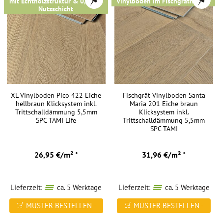
mit Echtholzstruktur & 0,5 mm
Vinylboden im Fischgrätmuster
Nutzschicht
XL Vinylboden Pico 422 Eiche
Fischgrät Vinylboden Santa
hellbraun Klicksystem inkl.
Maria 201 Eiche braun
Trittschalldämmung 5,5mm
Klicksystem inkl.
SPC TAMI Life
Trittschalldämmung 5,5mm
SPC TAMI
26,95 €/m² *
31,96 €/m² *
Lieferzeit:
ca. 5 Werktage
Lieferzeit:
ca. 5 Werktage
MUSTER BESTELLEN -
MUSTER BESTELLEN -