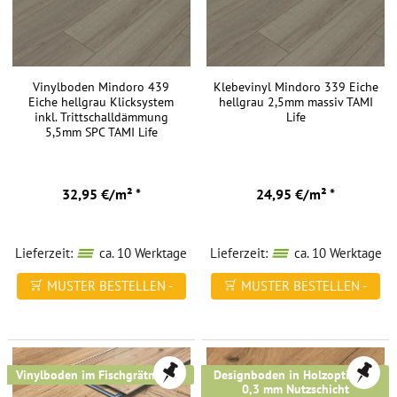
Vinylboden Mindoro 439
Klebevinyl Mindoro 339 Eiche
Eiche hellgrau Klicksystem
hellgrau 2,5mm massiv TAMI
inkl. Trittschalldämmung
Life
5,5mm SPC TAMI Life
32,95 €/m² *
24,95 €/m² *
Lieferzeit:
ca. 10 Werktage
Lieferzeit:
ca. 10 Werktage
MUSTER BESTELLEN -
MUSTER BESTELLEN -
FREI HAUS
FREI HAUS
Vinylboden im Fischgrätmuster
Designboden in Holzoptik mit
0,3 mm Nutzschicht