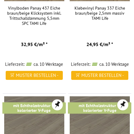
Vinylboden Panay 437 Eiche
Klebevinyl Panay 337 Eiche
braun/beige Klicksystem inkl.
braun/beige 2,5mm massiv
Trittschalldämmung 5,5mm
TAMI Life
SPC TAMI Life
32,95 €/m² *
24,95 €/m² *
Lieferzeit:
ca. 10 Werktage
Lieferzeit:
ca. 10 Werktage
MUSTER BESTELLEN -
MUSTER BESTELLEN -
FREI HAUS
FREI HAUS
mit Echtholzstruktur &
mit Echtholzstruktur &
kolorierter V-Fuge
kolorierter V-Fuge