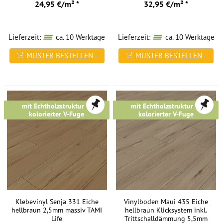
24,95 €/m² *
32,95 €/m² *
Lieferzeit:
ca. 10 Werktage
Lieferzeit:
ca. 10 Werktage
MUSTER BESTELLEN -
MUSTER BESTELLEN -
FREI HAUS
FREI HAUS
mit Echtholzstruktur &
mit Echtholzstruktur &
kolorierter V-Fuge
kolorierter V-Fuge
Klebevinyl Senja 331 Eiche
Vinylboden Maui 435 Eiche
hellbraun 2,5mm massiv TAMI
hellbraun Klicksystem inkl.
Life
Trittschalldämmung 5,5mm