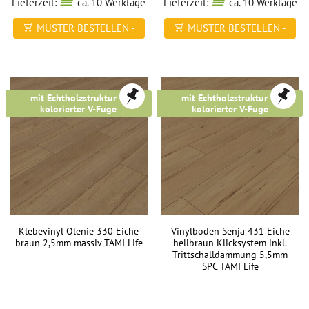
Lieferzeit:
ca. 10 Werktage
Lieferzeit:
ca. 10 Werktage
MUSTER BESTELLEN -
MUSTER BESTELLEN -
FREI HAUS
FREI HAUS
mit Echtholzstruktur &
mit Echtholzstruktur &
kolorierter V-Fuge
kolorierter V-Fuge
Klebevinyl Olenie 330 Eiche
Vinylboden Senja 431 Eiche
braun 2,5mm massiv TAMI Life
hellbraun Klicksystem inkl.
Trittschalldämmung 5,5mm
SPC TAMI Life