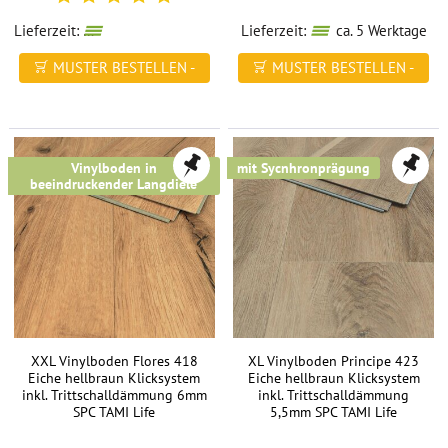
hervorragenden
Lieferzeit:
wieder verfügbar in ca. 84 Werktagen
Lieferzeit:
ca. 5 Werktage
Eigenschaften:
MUSTER BESTELLEN -
MUSTER BESTELLEN -
leise,
FREI HAUS
FREI HAUS
warm
und
gelenkschonend
Vinylboden in
mit Sycnhronprägung
beeindruckender Langdiele
verlegefreundlich
extrem
strapazierfähig
langlebig
pflegeleicht
XXL Vinylboden Flores 418
XL Vinylboden Principe 423
TAMI
Eiche hellbraun Klicksystem
Eiche hellbraun Klicksystem
inkl. Trittschalldämmung 6mm
inkl. Trittschalldämmung
Vinylboden
SPC TAMI Life
5,5mm SPC TAMI Life
kaufen