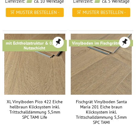
Lieferzeit:
ca. 10 Werktage
Lieferzeit:
ca. 5 Werktage
MUSTER BESTELLEN -
MUSTER BESTELLEN -
FREI HAUS
FREI HAUS
mit Echtholzstruktur & 0,5 mm
Vinylboden im Fischgrätmuster
Nutzschicht
XL Vinylboden Pico 422 Eiche
Fischgrät Vinylboden Santa
hellbraun Klicksystem inkl.
Maria 201 Eiche braun
Trittschalldämmung 5,5mm
Klicksystem inkl.
SPC TAMI Life
Trittschalldämmung 5,5mm
SPC TAMI