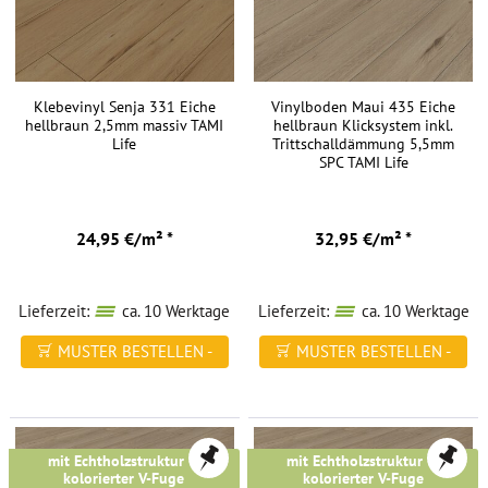
Klebevinyl Senja 331 Eiche
Vinylboden Maui 435 Eiche
hellbraun 2,5mm massiv TAMI
hellbraun Klicksystem inkl.
Life
Trittschalldämmung 5,5mm
SPC TAMI Life
24,95 €/m² *
32,95 €/m² *
Lieferzeit:
ca. 10 Werktage
Lieferzeit:
ca. 10 Werktage
MUSTER BESTELLEN -
MUSTER BESTELLEN -
FREI HAUS
FREI HAUS
mit Echtholzstruktur &
mit Echtholzstruktur &
kolorierter V-Fuge
kolorierter V-Fuge