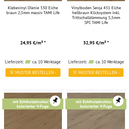
Klebevinyl Olenie 330 Eiche
Vinylboden Senja 431 Eiche
braun 2,5mm massiv TAMI Life
hellbraun Klicksystem inkl.
Trittschalldämmung 5,5mm
SPC TAMI Life
24,95 €/m² *
32,95 €/m² *
Lieferzeit:
ca. 10 Werktage
Lieferzeit:
ca. 10 Werktage
MUSTER BESTELLEN -
MUSTER BESTELLEN -
FREI HAUS
FREI HAUS
mit Echtholzstruktur &
mit Echtholzstruktur &
kolorierter V-Fuge
kolorierter V-Fuge