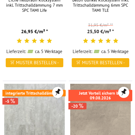
Eiche hellbraun Klicksystem
Beton dunkel Klicksystem inkl.
inkl. Trittschalldämmung 7 mm
Trittschalldämmung 6mm SPC
sich
SPC TAMI Life
TAMI TLE
von
der
31,95 €/m²
**
Optik
26,95 €/m² *
25,50 €/m² *
und
Haptik
ein
Lieferzeit:
ca. 5 Werktage
Lieferzeit:
ca. 5 Werktage
Bild
MUSTER BESTELLEN -
MUSTER BESTELLEN -
machen.
Sollten
FREI HAUS
FREI HAUS
Sie
Fragen
haben,
integrierte Trittschalldämmung
Jetzt Vorteil sichern bis
09.08.2026
dann
-5
-20
stehen
Ihnen
unsere
Bodenexperten