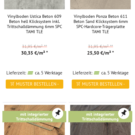
gern
zur
Verfügung.
Vinylboden Ustica Beton 609
Vinylboden Ponza Beton 611
Beton hell Klicksystem inkl.
Beton Sand Klicksystem 6mm
Mit
Trittschalldämmung 6mm SPC
SPC-Hardcore-Trägerplatte
unserem
TAMI TLE
TAMI TLE
Raumplaner
haben
31,95 €/m²
**
31,95 €/m²
**
Sie
30,35 €/m² *
25,50 €/m² *
die
Möglichkeit,
Lieferzeit:
ca. 5 Werktage
Lieferzeit:
ca. 5 Werktage
all
unsere
MUSTER BESTELLEN -
MUSTER BESTELLEN -
Vinyl-
FREI HAUS
FREI HAUS
Bodenbeläge
virtuell
in
mit integrierter
mit integrierter
Ihre
Trittschalldämmung
Trittschalldämmung
Räume
zu