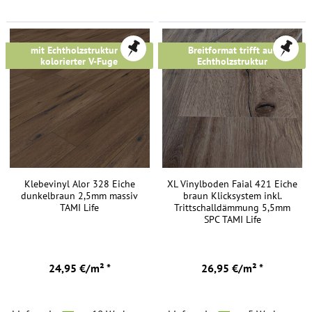
FREI HAUS
FREI HAUS
mit Echtholzstruktur &
Breitformat trifft auf
kolorierter V-Fuge
Echtholzstruktur
Klebevinyl Alor 328 Eiche
XL Vinylboden Faial 421 Eiche
dunkelbraun 2,5mm massiv
braun Klicksystem inkl.
TAMI Life
Trittschalldämmung 5,5mm
SPC TAMI Life
24,95 €/m² *
26,95 €/m² *