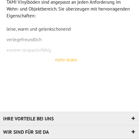
TAMI Vinylböden sind angepasst an jeden Anforderung im
Wohn- und Objektbereich. Sie überzeugen mit hervorragenden
Eigenschaften:
leise, warm und gelenkschonend
verlegefreundlich
extrem strapazierfähig
mehr
lesen
langlebig
pflegeleicht
TAMI Vinylboden kaufen
Gern senden Ihnen vorab bis zu
drei Muster kostenfrei
zu. Nur
wenn Sie den Boden in Ihren Händen halten, können Sie sich
von der Optik und Haptik ein Bild machen. Sollten Sie Fragen
IHRE VORTEILE BEI UNS
haben, dann stehen Ihnen unsere Bodenexperten gern zur
Verfügung. Mit unserem Raumplaner haben Sie die Möglichkeit,
WIR SIND FÜR SIE DA
all unsere Vinyl-Bodenbeläge virtuell in Ihre Räume zu