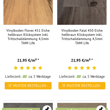
verlegen.
Haben
Sie
Ihren
Vinylboden Flores 451 Eiche
Vinylboden Faial 450 Eiche
Traumboden
hellbraun Klicksystem inkl.
hellbraun Klicksystem inkl.
gefunden,
Trittschalldämmung 4,5mm
Trittschalldämmung 4,5mm
TAMI Life
TAMI Life
können
Sie
ihn
21,95 €/m² *
21,95 €/m² *
bequem
in
unserem
Lieferzeit:
ca. 5 Werktage
Lieferzeit:
ca. 5 Werktage
Online
Shop
MUSTER BESTELLEN -
MUSTER BESTELLEN -
vom
FREI HAUS
FREI HAUS
heimischen
Sofa
aus