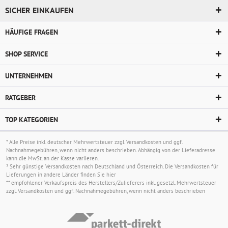
verlegen.
SICHER EINKAUFEN
Haben Sie Ihren Traumboden gefunden, können Sie ihn bequem
HÄUFIGE FRAGEN
in unserem Online Shop vom heimischen Sofa aus bestellen.
Bezahlen können Sie bei uns auf sicherem Weg per Kreditkarte,
SHOP SERVICE
mit PayPal oder per Vorkasse.
UNTERNEHMEN
RATGEBER
TOP KATEGORIEN
* Alle Preise inkl. deutscher Mehrwertsteuer zzgl.
Versandkosten
und ggf.
Nachnahmegebühren, wenn nicht anders beschrieben. Abhängig von der Lieferadresse
kann die MwSt. an der Kasse variieren.
¹ Sehr günstige Versandkosten nach Deutschland und Österreich. Die Versandkosten für
Lieferungen in andere Länder finden Sie
hier
** empfohlener Verkaufspreis des Herstellers/Zulieferers inkl. gesetzl. Mehrwertsteuer
zzgl.
Versandkosten
und ggf. Nachnahmegebühren, wenn nicht anders beschrieben