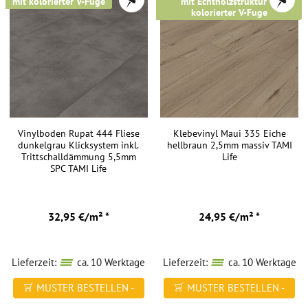
mit kolorierter V-Fuge
mit Echtholzstruktur &
bestellen.
kolorierter V-Fuge
Bezahlen
können
Sie
bei
uns
auf
sicherem
Vinylboden Rupat 444 Fliese
Klebevinyl Maui 335 Eiche
Weg
dunkelgrau Klicksystem inkl.
hellbraun 2,5mm massiv TAMI
Trittschalldämmung 5,5mm
Life
per
SPC TAMI Life
Kreditkarte,
mit
PayPal
32,95 €/m² *
24,95 €/m² *
oder
per
Vorkasse.
Lieferzeit:
ca. 10 Werktage
Lieferzeit:
ca. 10 Werktage
MUSTER BESTELLEN -
MUSTER BESTELLEN -