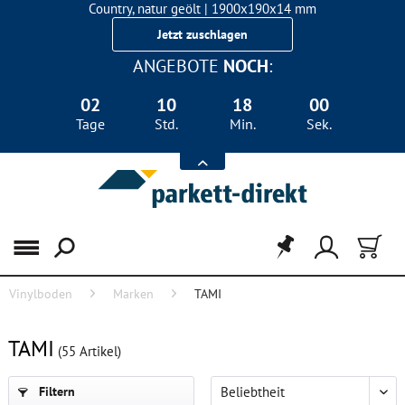
Country, natur geölt | 1900x190x14 mm
Landhausdiele Eiche für nur 29,90 €/m²
Jetzt zuschlagen
ANGEBOTE
NOCH
:
02
10
17
59
Tage
Std.
Min.
Sek.
Menü
Vinylboden
Marken
TAMI
FILTER
TAMI
(
55
Artikel)
Filtern