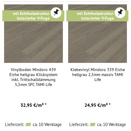
mit Echtholzstruktur &
mit Echtholzstruktur &
kolorierter V-Fuge
kolorierter V-Fuge
Vinylboden Mindoro 439
Klebevinyl Mindoro 339 Eiche
Eiche hellgrau Klicksystem
hellgrau 2,5mm massiv TAMI
inkl. Trittschalldämmung
Life
5,5mm SPC TAMI Life
32,95 €/m² *
24,95 €/m² *
Lieferzeit:
ca. 10 Werktage
Lieferzeit:
ca. 10 Werktage