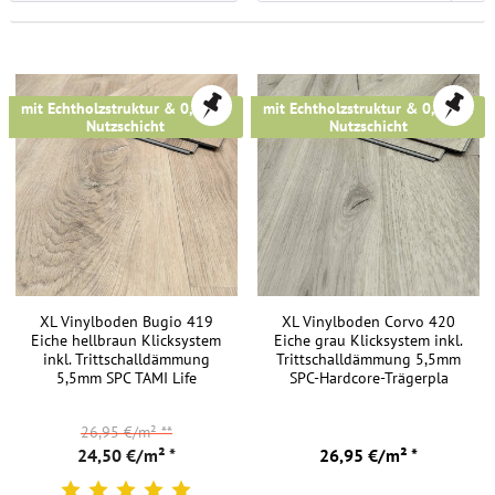
TAMI
Vinylböden
online
Kaufen
mit Echtholzstruktur & 0,5 mm
mit Echtholzstruktur & 0,5 mm
Nutzschicht
Nutzschicht
TAMI
Vinylböden
sind
angepasst
an
jeden
Anforderung
XL Vinylboden Bugio 419
XL Vinylboden Corvo 420
im
Eiche hellbraun Klicksystem
Eiche grau Klicksystem inkl.
inkl. Trittschalldämmung
Trittschalldämmung 5,5mm
Wohn-
5,5mm SPC TAMI Life
SPC-Hardcore-Trägerpla
und
Objektbereich.
26,95 €/m²
**
Sie
24,50 €/m² *
26,95 €/m² *
überzeugen
mit