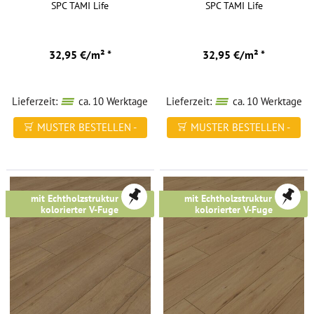
SPC TAMI Life
SPC TAMI Life
32,95 €/m² *
32,95 €/m² *
Lieferzeit:
ca. 10 Werktage
Lieferzeit:
ca. 10 Werktage
MUSTER BESTELLEN -
MUSTER BESTELLEN -
FREI HAUS
FREI HAUS
mit Echtholzstruktur &
mit Echtholzstruktur &
kolorierter V-Fuge
kolorierter V-Fuge