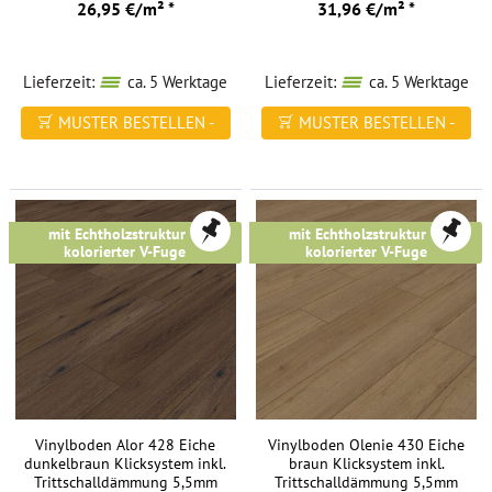
26,95 €/m² *
31,96 €/m² *
Lieferzeit:
ca. 5 Werktage
Lieferzeit:
ca. 5 Werktage
MUSTER BESTELLEN -
MUSTER BESTELLEN -
FREI HAUS
FREI HAUS
mit Echtholzstruktur &
mit Echtholzstruktur &
kolorierter V-Fuge
kolorierter V-Fuge
Vinylboden Alor 428 Eiche
Vinylboden Olenie 430 Eiche
dunkelbraun Klicksystem inkl.
braun Klicksystem inkl.
Trittschalldämmung 5,5mm
Trittschalldämmung 5,5mm