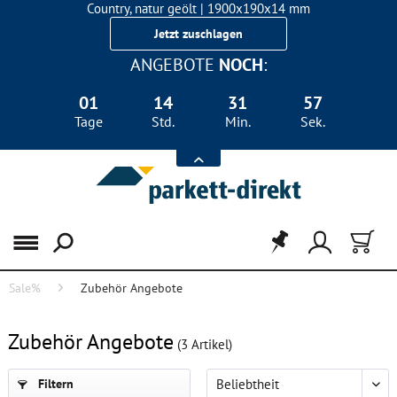
Country, natur geölt | 1900x190x14 mm
Landhausdiele Eiche für nur 29,90 €/m²
Jetzt zuschlagen
ANGEBOTE
NOCH
:
01
14
31
57
Tage
Std.
Min.
Sek.
Menü
Sale%
Zubehör Angebote
FILTER
Zubehör Angebote
(
3
Artikel)
Filtern