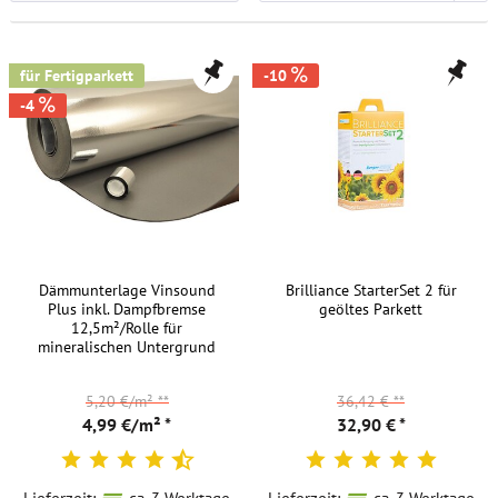
für Fertigparkett
-10
-4
Dämmunterlage Vinsound
Brilliance StarterSet 2 für
Plus inkl. Dampfbremse
geöltes Parkett
12,5m²/Rolle für
mineralischen Untergrund
5,20 €/m²
**
36,42 €
**
4,99 €/m² *
32,90 € *