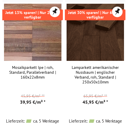
Jetzt 13% sparen! | Nur 28,7m²
Jetzt 30% sparen! | Nur 64,8m²
verfügbar
verfügbar
Mosaikparkett Ipe | roh,
Lamparkett amerikanischer
Standard, Parallelverband |
Nussbaum | englischer
160x22x8mm
Verband, roh, Standard |
250x50x10mm
45,95 €/m²
**
65,95 €/m²
**
39,95 €/m² *
45,95 €/m² *
Lieferzeit:
ca. 5 Werktage
Lieferzeit:
ca. 5 Werktage