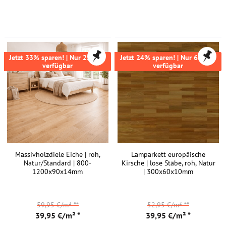
Jetzt 33% sparen! | Nur 25,9m²
Jetzt 24% sparen! | Nur 69,1m²
verfügbar
verfügbar
Massivholzdiele Eiche | roh,
Lamparkett europäische
Natur/Standard | 800-
Kirsche | lose Stäbe, roh, Natur
1200x90x14mm
| 300x60x10mm
59,95 €/m²
**
52,95 €/m²
**
39,95 €/m² *
39,95 €/m² *