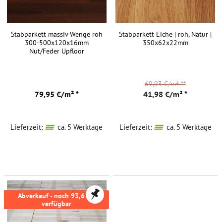
Stabparkett massiv Wenge roh
Stabparkett Eiche | roh, Natur |
300-500x120x16mm
350x62x22mm
Nut/Feder Upfloor
69,93 €/m²
**
79,95 €/m² *
41,98 €/m² *
Lieferzeit:
ca. 5 Werktage
Lieferzeit:
ca. 5 Werktage
Abverkauf - noch 93,6 m²
verfügbar