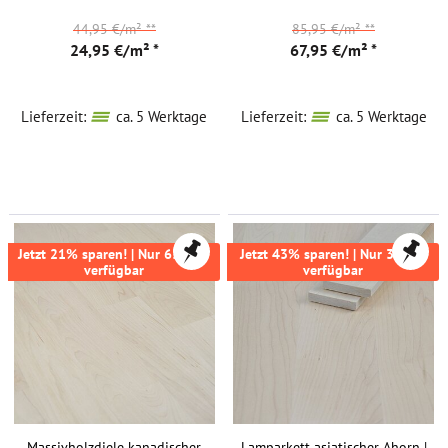
44,95 €/m²
**
85,95 €/m²
**
24,95 €/m² *
67,95 €/m² *
Lieferzeit:
ca. 5 Werktage
Lieferzeit:
ca. 5 Werktage
Jetzt 21% sparen! | Nur 63,8m²
Jetzt 43% sparen! | Nur 374m²
verfügbar
verfügbar
Massivholzdiele kanadischer
Lamparkett asiatischer Ahorn |