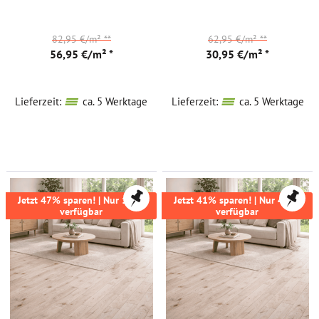
82,95 €/m²
**
62,95 €/m²
**
56,95 €/m² *
30,95 €/m² *
Lieferzeit:
ca. 5 Werktage
Lieferzeit:
ca. 5 Werktage
Jetzt 47% sparen! | Nur 17m²
Jetzt 41% sparen! | Nur 47m²
verfügbar
verfügbar