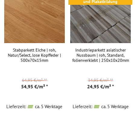
und Plakatbildung
Stabparkett Eiche | roh,
Industrieparkett asiatischer
Natur/Select, lose Kopffeder |
Nussbaum | roh, Standard,
500x70x15mm
folienverklebt | 250x10x20mm
64,95 €/m²
**
34,95 €/m²
**
54,95 €/m² *
24,95 €/m² *
Lieferzeit:
ca. 5 Werktage
Lieferzeit:
ca. 5 Werktage