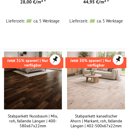
28,00 €/m² *
44,95 €/m² *
Upfloor
verpassen
wollen.
Lieferzeit:
ca. 5 Werktage
Lieferzeit:
ca. 5 Werktage
Jetzt 31% sparen! | Nur 77m²
Jetzt 50% sparen! | Nur 13m²
verfügbar
verfügbar
Stabparkett Nussbaum | Mix,
Stabparkett kanadischer
roh, fallende Längen | 400-
Ahorn | Markant, roh, fallende
580x67x22mm
Längen | 402-500x67x22mm