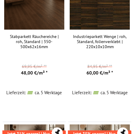
in
Ihrem
Zuhause
ein
ruhiges
Stabparkett Räuchereiche |
Industrieparkett Wenge | roh,
Einrichtungskonzept
roh, Standard | 350-
Standard, folienverklebt |
500x62x16mm
220x10x10mm
realisiert
und
wünschen
69,95 €/m²
**
84,95 €/m²
**
sich
48,00 €/m² *
60,00 €/m² *
passend
dazu
einen
Lieferzeit:
ca. 5 Werktage
Lieferzeit:
ca. 5 Werktage
ausdrucksstarken
und
lebhaften
Echtholzboden?
Upfloor
Jetzt 31% sparen! | Nur 22m²
Jetzt 35% sparen! | Nur 53m²