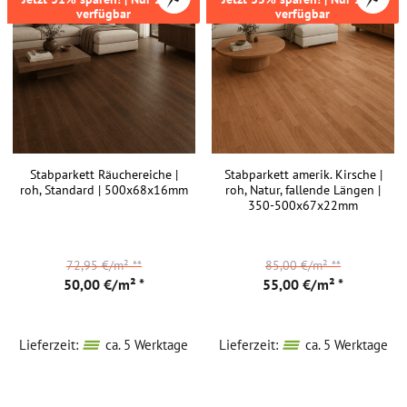
verfügbar
verfügbar
steht
für
massives
Parkett
in
höchster
Qualität
.
Upfloor
Stabparkett Räuchereiche |
Stabparkett amerik. Kirsche |
Parkett
roh, Standard | 500x68x16mm
roh, Natur, fallende Längen |
350-500x67x22mm
gibt
es
als
72,95 €/m²
**
85,00 €/m²
**
Stabparkett
,
50,00 €/m² *
55,00 €/m² *
Mosaikparkett
und
Industrieparkett
.
Lieferzeit:
ca. 5 Werktage
Lieferzeit:
ca. 5 Werktage
Die
Oberflächen