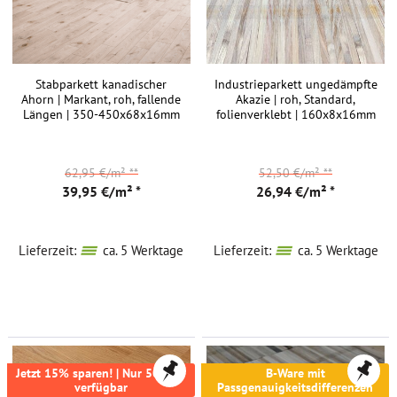
Stabparkett kanadischer
Industrieparkett ungedämpfte
Ahorn | Markant, roh, fallende
Akazie | roh, Standard,
Längen | 350-450x68x16mm
folienverklebt | 160x8x16mm
62,95 €/m²
**
52,50 €/m²
**
39,95 €/m² *
26,94 €/m² *
Lieferzeit:
ca. 5 Werktage
Lieferzeit:
ca. 5 Werktage
Jetzt 15% sparen! | Nur 50,4m²
B-Ware mit
verfügbar
Passgenauigkeitsdifferenzen