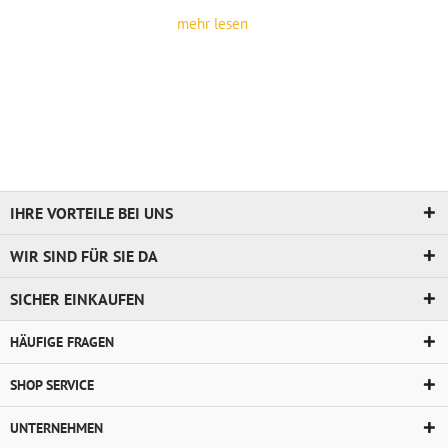
Die Oberflächen der Kollektion Upfloor sind
roh
. Damit haben
mehr
lesen
Sie die Möglichkeit, diese selbst zu gestalten. Lassen Sie Ihrer
Kreativität freien Lauf und beizen oder lasieren Sie selbst. Sie
können selbst bestimmen, welchen Farbton Sie Ihrem neuen
Parkett von Upfloor verpassen wollen.
IHRE VORTEILE BEI UNS
WIR SIND FÜR SIE DA
SICHER EINKAUFEN
HÄUFIGE FRAGEN
SHOP SERVICE
UNTERNEHMEN