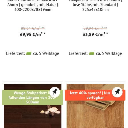
Ahorn | gehobelt, roh, Natur |
lose Stäbe, roh, Standard |
300-2200x78x19mm
225x45x10mm
88,64 €/m²
**
59,94 €/m²
**
69,95 €/m² *
33,89 €/m² *
Lieferzeit:
ca. 5 Werktage
Lieferzeit:
ca. 5 Werktage
Wenge Stabparkett in
Jetzt 40% sparen! | Nur 73m²
fallenden Längen von 300-
verfügbar
500mm