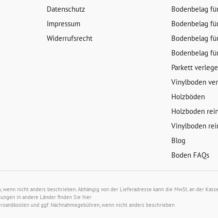
Datenschutz
Bodenbelag fü
Impressum
Bodenbelag fü
Widerrufsrecht
Bodenbelag fü
Bodenbelag fü
Parkett verleg
Vinylboden ve
Holzböden
Holzboden rei
Vinylboden rei
Blog
Boden FAQs
wenn nicht anders beschrieben. Abhängig von der Lieferadresse kann die MwSt. an der Kasse 
rungen in andere Länder finden Sie
hier
ersandkosten
und ggf. Nachnahmegebühren, wenn nicht anders beschrieben