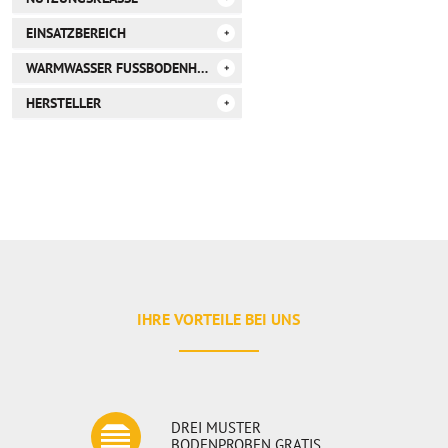
integriert
EINSATZBEREICH
33/42*
WARMWASSER FUSSBODENHEIZUNG
Wohnung/Gewerbe/Industrie
HERSTELLER
geeignet
TAMI
TAMI Life
IHRE VORTEILE BEI UNS
DREI MUSTER
BODENPROBEN GRATIS