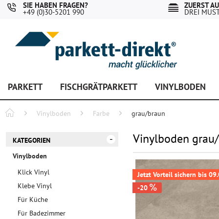
SIE HABEN FRAGEN?
ZUERST A
+49 (0)30-5201 990
DREI MUS
PARKETT
FISCHGRÄTPARKETT
VINYLBODEN
Vinylboden
Farbe
grau/braun
Vinylboden grau
KATEGORIEN
Vinylboden
Klick Vinyl
Jetzt Vorteil sichern bis 0
Klebe Vinyl
-20
Für Küche
Für Badezimmer