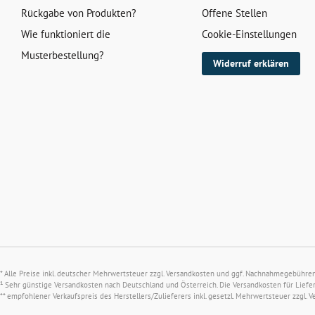
Rückgabe von Produkten?
Offene Stellen
Wie funktioniert die
Cookie-Einstellungen
Musterbestellung?
Widerruf erklären
* Alle Preise inkl. deutscher Mehrwertsteuer zzgl.
Versandkosten
und ggf. Nachnahmegebühren, 
¹ Sehr günstige Versandkosten nach Deutschland und Österreich. Die Versandkosten für Liefe
** empfohlener Verkaufspreis des Herstellers/Zulieferers inkl. gesetzl. Mehrwertsteuer zzgl.
V