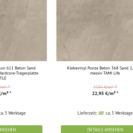
ton 611 Beton Sand
Klebevinyl Ponza Beton 368 Sand 
ardcore-Trägerplatte
massiv TAMI Life
 TLE
€/m²
**
27,95 €/m²
**
€/m² *
22,95 €/m² *
a. 5 Werktage
Lieferzeit:
ca. 5 Werktage
ANSEHEN
DETAILS ANSEHEN