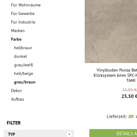
Für Wohnräume
Für Gewerbe
Für Industrie
Marken
Farbe
hellbraun
dunkel
grau/weiß
Vinylboden Ponza Be
hell/beige
Klicksystem 6mm SPC-H
TAMI
grau/braun
31,95 
Dekor
25,50 
Aufbau
Lieferzeit:
c
FILTER
DETAILS 
TYP