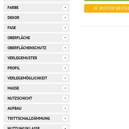
FARBE
MUSTER BESTEL
Klick Vinyl
Klebe Vinyl
DEKOR
Sand
FASE
Beton
OBERFLÄCHE
4-seitig gefast
OBERFLÄCHENSCHUTZ
Steinstruktur
VERLEGEMUSTER
PUR-Vergütung
PROFIL
Fliesenformat
VERLEGEMÖGLICHKEIT
Klicksystem
glattkant
MASSE
schwimmend mit Klick
vollflächig verklebt
NUTZSCHICHT
940x470x6mm
940x470x2,5mm
AUFBAU
0,5mm
TRITTSCHALLDÄMMUNG
SPC-Träger
NUTZUNGSKLASSE