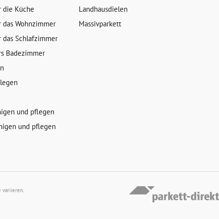
r die Küche
Landhausdielen
r das Wohnzimmer
Massivparkett
r das Schlafzimmer
rs Badezimmer
en
rlegen
nigen und pflegen
nigen und pflegen
variieren.