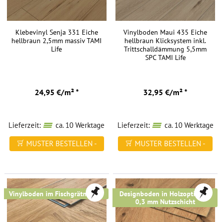
nur
Ihre
Gelenke,
Klebevinyl Senja 331 Eiche
Vinylboden Maui 435 Eiche
hellbraun 2,5mm massiv TAMI
hellbraun Klicksystem inkl.
sondern
Life
Trittschalldämmung 5,5mm
verbessern
SPC TAMI Life
zudem
Ihre
Raumakustik.
24,95 €/m² *
32,95 €/m² *
Vinylböden
sind
Lieferzeit:
ca. 10 Werktage
Lieferzeit:
ca. 10 Werktage
für
MUSTER BESTELLEN -
MUSTER BESTELLEN -
ihre
FREI HAUS
FREI HAUS
Widerstandsfähigkeit
bekannt.
Das
Vinylboden im Fischgrätmuster
Designboden in Holzoptik mit
bedeutet,
0,3 mm Nutzschicht
dass
die