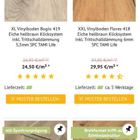
sind
sehr
vielseitig,
wenn
XL Vinylboden Bugio 419
XXL Vinylboden Flores 418
Eiche hellbraun Klicksystem
Eiche hellbraun Klicksystem
es
inkl. Trittschalldämmung
inkl. Trittschalldämmung 6mm
um
5,5mm SPC TAMI Life
SPC TAMI Life
Gestaltungsmöglichkeiten
geht.
26,95 €/m²
**
34,95 €/m²
**
Es
24,50 €/m² *
29,95 €/m² *
ist
möglich,
Vinyl
Lieferzeit:
wieder verfügbar in ca. 84 Werktagen
Lieferzeit:
ca. 5 Werktage
zu
MUSTER BESTELLEN -
MUSTER BESTELLEN -
kaufen,
FREI HAUS
FREI HAUS
das
wie
andere
mit Sycnhronprägung
Breitformat trifft auf
Bodenbeläge
Echtholzstruktur
aussieht,