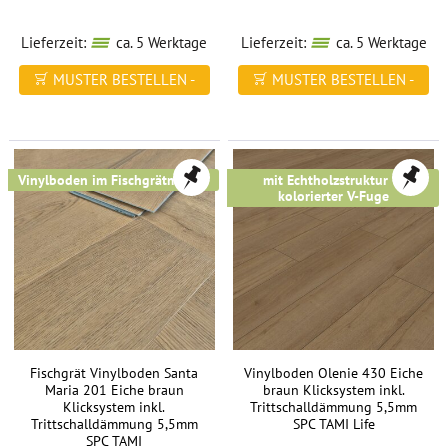
Trittschall
gewissermaßen
Lieferzeit:
ca. 5 Werktage
Lieferzeit:
ca. 5 Werktage
absorbiert
MUSTER BESTELLEN -
MUSTER BESTELLEN -
beziehungsweise
FREI HAUS
FREI HAUS
besser
verteilt.
Im
Vinylboden im Fischgrätmuster
mit Echtholzstruktur &
Klartext
kolorierter V-Fuge
heißt
das:
Sie
laufen
über
den
Boden
Fischgrät Vinylboden Santa
Vinylboden Olenie 430 Eiche
und
Maria 201 Eiche braun
braun Klicksystem inkl.
dieser
Klicksystem inkl.
Trittschalldämmung 5,5mm
gibt
Trittschalldämmung 5,5mm
SPC TAMI Life
SPC TAMI
sanft