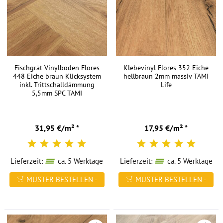
meisten
Vinylböden
wasserabweisend
und
sehr
Fischgrät Vinylboden Flores
Klebevinyl Flores 352 Eiche
pflegeleicht
448 Eiche braun Klicksystem
hellbraun 2mm massiv TAMI
sind
inkl. Trittschalldämmung
Life
und
5,5mm SPC TAMI
eine
lange
31,95 €/m² *
17,95 €/m² *
Lebensdauer
haben.
Lieferzeit:
ca. 5 Werktage
Lieferzeit:
ca. 5 Werktage
Dank
seiner
MUSTER BESTELLEN -
MUSTER BESTELLEN -
wasserfesten
FREI HAUS
FREI HAUS
Beständigkeit
ist
ein