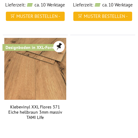
Parkett
Lieferzeit:
ca. 10 Werktage
Lieferzeit:
ca. 10 Werktage
oder
MUSTER BESTELLEN -
MUSTER BESTELLEN -
Stein
fühlt
FREI HAUS
FREI HAUS
sich
Vinylboden
dank
Designboden in XXL-Format
seiner
geschichteten
Zusammensetzung
„weicher“
und
„polsternder“
an.
Diese
Klebevinyl XXL Flores 371
Eiche hellbraun 3mm massiv
Schichten
TAMI Life
isolieren
auch
und