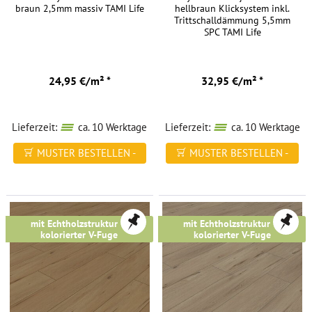
bezieht
braun 2,5mm massiv TAMI Life
hellbraun Klicksystem inkl.
Trittschalldämmung 5,5mm
sich
SPC TAMI Life
einzig
und
allein
24,95 €/m² *
32,95 €/m² *
auf
die
Elastizität,
Lieferzeit:
ca. 10 Werktage
Lieferzeit:
ca. 10 Werktage
welche
MUSTER BESTELLEN -
MUSTER BESTELLEN -
das
Material
FREI HAUS
FREI HAUS
hergibt.
Dementsprechend
schonen
mit Echtholzstruktur &
mit Echtholzstruktur &
kolorierter V-Fuge
kolorierter V-Fuge
Sie
mit
einem
Vinylboden
nicht