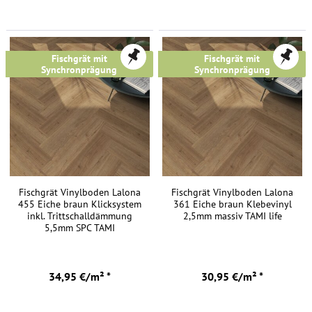
Ausführungen
FREI HAUS
FREI HAUS
sind
für
Warmwasser-
Fischgrät mit
Fischgrät mit
Synchronprägung
Synchronprägung
Fußbodenheizungen
geeignet,
da
das
Material
einen
geringen
Wärmedurchlasswiderstand
Fischgrät Vinylboden Lalona
Fischgrät Vinylboden Lalona
455 Eiche braun Klicksystem
361 Eiche braun Klebevinyl
hat.
inkl. Trittschalldämmung
2,5mm massiv TAMI life
5,5mm SPC TAMI
Im
Vergleich
zu
34,95 €/m² *
30,95 €/m² *
Materialien
wie