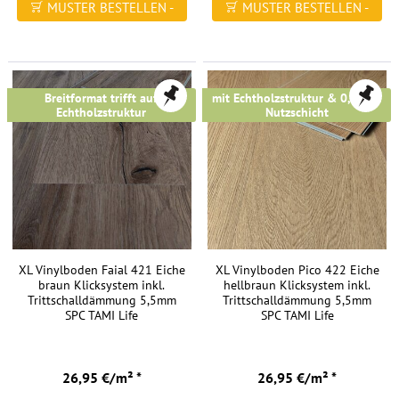
MUSTER BESTELLEN -
MUSTER BESTELLEN -
zu
dunklen
FREI HAUS
FREI HAUS
als
auch
zu
Breitformat trifft auf
mit Echtholzstruktur & 0,5 mm
Echtholzstruktur
Nutzschicht
weißen
oder
hellen
Möbeln.
Das
Vinyl
ist
XL Vinylboden Faial 421 Eiche
XL Vinylboden Pico 422 Eiche
extrem
braun Klicksystem inkl.
hellbraun Klicksystem inkl.
Trittschalldämmung 5,5mm
Trittschalldämmung 5,5mm
flexibel
SPC TAMI Life
SPC TAMI Life
und
elastisch,
was
26,95 €/m² *
26,95 €/m² *
den