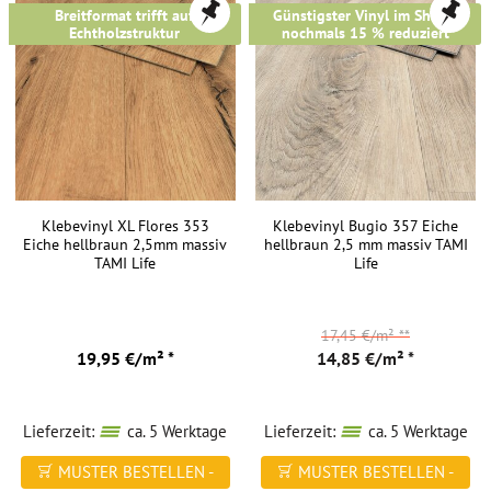
Breitformat trifft auf
Günstigster Vinyl im Shop -
Vinylboden
Echtholzstruktur
nochmals 15 % reduziert
mit
SPC-
Träger
auch
für
Bad
&
Klebevinyl XL Flores 353
Klebevinyl Bugio 357 Eiche
Küche
Eiche hellbraun 2,5mm massiv
hellbraun 2,5 mm massiv TAMI
geeignet.
TAMI Life
Life
Selbes
gilt
17,45 €/m²
**
für
19,95 €/m² *
14,85 €/m² *
unser
Klebe
Vinyl
.
Lieferzeit:
ca. 5 Werktage
Lieferzeit:
ca. 5 Werktage
All
unsere
MUSTER BESTELLEN -
MUSTER BESTELLEN -