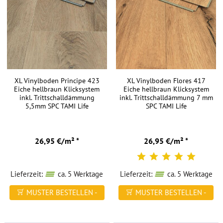
einschließlich
Holz
und
Stein.
Vinylböden
bieten
XL Vinylboden Principe 423
XL Vinylboden Flores 417
eine
Eiche hellbraun Klicksystem
Eiche hellbraun Klicksystem
große
inkl. Trittschalldämmung
inkl. Trittschalldämmung 7 mm
5,5mm SPC TAMI Life
SPC TAMI Life
Auswahl
an
Texturen,
26,95 €/m² *
26,95 €/m² *
Stilen
und
Farben.
Lieferzeit:
ca. 5 Werktage
Lieferzeit:
ca. 5 Werktage
Hellbraune
MUSTER BESTELLEN -
MUSTER BESTELLEN -
Vinylböden
FREI HAUS
FREI HAUS
im