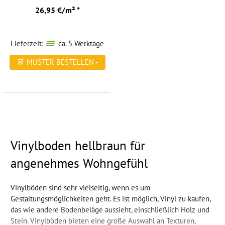
helfen
26,95 €/m² *
dem
Bodenbelag,
Lieferzeit:
ca. 5 Werktage
unabhängig
von
MUSTER BESTELLEN -
der
FREI HAUS
Jahreszeit
eine
konstante
Temperatur
aufrechtzuerhalten.
Vinyl
Vinylboden hellbraun für
kann
angenehmes Wohngefühl
auch
schalldämmende
Vinylböden sind sehr vielseitig, wenn es um
Eigenschaften
Gestaltungsmöglichkeiten geht. Es ist möglich, Vinyl zu kaufen,
haben,
das wie andere Bodenbeläge aussieht, einschließlich Holz und
die
Stein. Vinylböden bieten eine große Auswahl an Texturen,