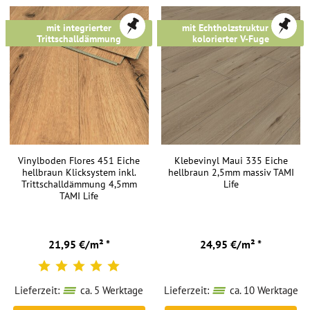
Dekor
der
mit integrierter
mit Echtholzstruktur &
Eiche
Trittschalldämmung
kolorierter V-Fuge
versprühen
ein
gemütliches
Wohnambiente
und
lassen
sich
Vinylboden Flores 451 Eiche
Klebevinyl Maui 335 Eiche
mit
hellbraun Klicksystem inkl.
hellbraun 2,5mm massiv TAMI
jedem
Trittschalldämmung 4,5mm
Life
TAMI Life
Einrichtungsstil
kombinieren.
Sie
21,95 €/m² *
24,95 €/m² *
sind
zeitlos
und
Lieferzeit:
ca. 5 Werktage
Lieferzeit:
ca. 10 Werktage
passen