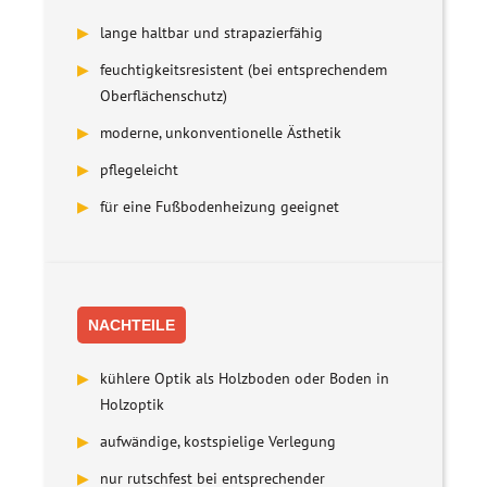
▶
lange haltbar und strapazierfähig
▶
feuchtigkeitsresistent (bei entsprechendem
Oberflächenschutz)
▶
moderne, unkonventionelle Ästhetik
▶
pflegeleicht
▶
für eine Fußbodenheizung geeignet
NACHTEILE
▶
kühlere Optik als Holzboden oder Boden in
Holzoptik
▶
aufwändige, kostspielige Verlegung
▶
nur rutschfest bei entsprechender