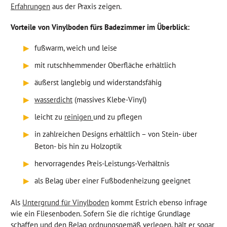
Erfahrungen
aus der Praxis zeigen.
Vorteile von Vinylboden fürs Badezimmer im Überblick:
▶
fußwarm, weich und leise
▶
mit rutschhemmender Oberfläche erhältlich
▶
äußerst langlebig und widerstandsfähig
▶
wasserdicht
(massives Klebe-Vinyl)
▶
leicht zu
reinigen
und zu pflegen
▶
in zahlreichen Designs erhältlich – von Stein- über
Beton- bis hin zu Holzoptik
▶
hervorragendes Preis-Leistungs-Verhältnis
▶
als Belag über einer Fußbodenheizung geeignet
Als
Untergrund für Vinylboden
kommt Estrich ebenso infrage
wie ein Fliesenboden. Sofern Sie die richtige Grundlage
schaffen und den Belag ordnungsgemäß verlegen, hält er sogar