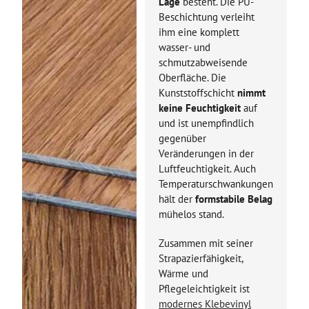
Lage
besteht. Die PU-
Beschichtung verleiht
ihm eine komplett
wasser- und
schmutzabweisende
Oberfläche. Die
Kunststoffschicht
nimmt
keine Feuchtigkeit
auf
und ist unempfindlich
gegenüber
Veränderungen in der
Luftfeuchtigkeit. Auch
Temperaturschwankungen
hält der
formstabile Belag
mühelos stand.
Zusammen mit seiner
Strapazierfähigkeit,
Wärme und
Pflegeleichtigkeit ist
modernes Klebevinyl