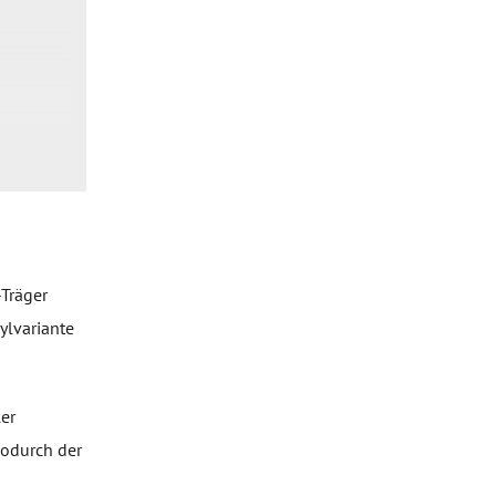
-Träger
ylvariante
ler
wodurch der