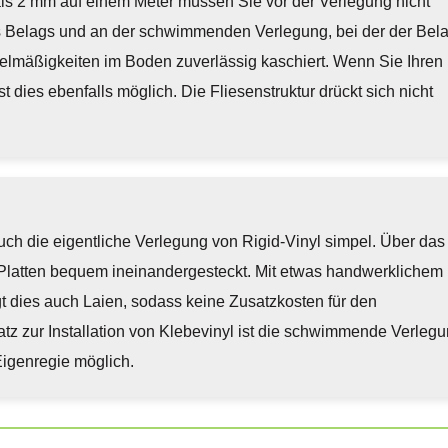
ls 2 mm auf einem Meter müssen Sie vor der Verlegung nicht
es Belags und an der schwimmenden Verlegung, bei der der Bel
elmäßigkeiten im Boden zuverlässig kaschiert. Wenn Sie Ihren
t dies ebenfalls möglich. Die Fliesenstruktur drückt sich nicht
ch die eigentliche Verlegung von Rigid-Vinyl simpel. Über das
Platten bequem ineinandergesteckt. Mit etwas handwerklichem
t dies auch Laien, sodass keine Zusatzkosten für den
tz zur Installation von Klebevinyl ist die schwimmende Verleg
 Eigenregie möglich.