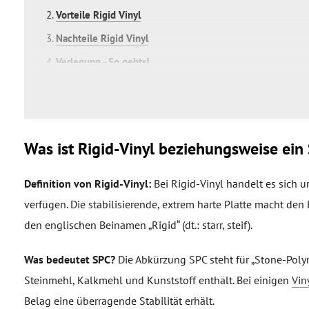
Vorteile Rigid Vinyl
Nachteile Rigid Vinyl
Verlegung - So gehts!
Pflege von Rigid Vinyl
Vergleich von Rigid Vinyl mit anderen Bodenbelägen
Was ist Rigid-Vinyl beziehungsweise ei
Definition von Rigid-Vinyl:
Bei Rigid-Vinyl handelt es sich u
verfügen. Die stabilisierende, extrem harte Platte macht den
den englischen Beinamen „Rigid“ (dt.: starr, steif).
Was bedeutet SPC?
Die Abkürzung SPC steht für „Stone-Polym
Steinmehl, Kalkmehl und Kunststoff enthält. Bei einigen
Vin
Belag eine überragende Stabilität erhält.