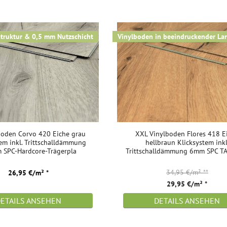
struktur & 0,5 mm Nutzschicht
Vinylboden in beeindruckender La
boden Corvo 420 Eiche grau
XXL Vinylboden Flores 418 E
em inkl. Trittschalldämmung
hellbraun Klicksystem inkl
 SPC-Hardcore-Trägerpla
Trittschalldämmung 6mm SPC TA
34,95 €/m²
**
26,95 €/m² *
29,95 €/m² *
DETAILS ANSEHEN
DETAILS ANSEHEN