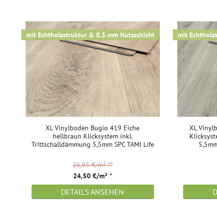
mit Echtholzstruktur & 0,5 mm Nutzschicht
mit Echtholz
XL Vinylboden Bugio 419 Eiche
XL Vinyl
hellbraun Klicksystem inkl.
Klicksyst
Trittschalldämmung 5,5mm SPC TAMI Life
5,5mm
26,95 €/m²
**
24,50 €/m² *
DETAILS ANSEHEN