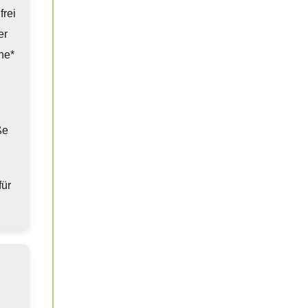
frei
er
he*
ße
für