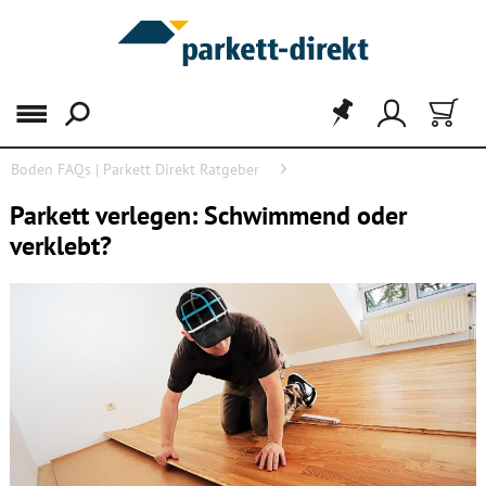
Menü
Boden FAQs | Parkett Direkt Ratgeber
Parkett verlegen: Schwimmend verlegen oder verkleben?
Parkett verlegen: Schwimmend oder
verklebt?