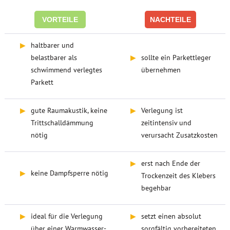
VORTEILE
NACHTEILE
▶
haltbarer und
belastbarer als
▶
sollte ein Parkettleger
schwimmend verlegtes
übernehmen
Parkett
▶
gute Raumakustik, keine
▶
Verlegung ist
Trittschalldämmung
zeitintensiv und
nötig
verursacht Zusatzkosten
▶
erst nach Ende der
▶
keine Dampfsperre nötig
Trockenzeit des Klebers
begehbar
▶
ideal für die Verlegung
▶
setzt einen absolut
über einer Warmwasser-
sorgfältig vorbereiteten