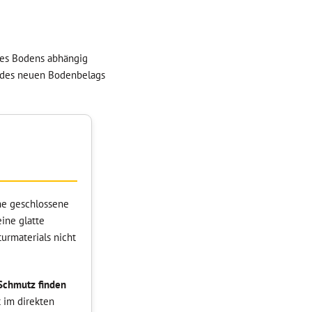
 des Bodens abhängig
hl des neuen Bodenbelags
ine geschlossene
ine glatte
turmaterials nicht
Schmutz finden
t im direkten