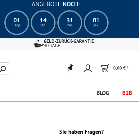
ANGEBOTE
NOCH
:
01
14
31
00
Tage
Std.
Min.
Sek.
GELD-ZURÜCK-GARANTIE
30-TAGE
0,00 € *
BLOG
B2B
Sie haben Fragen?