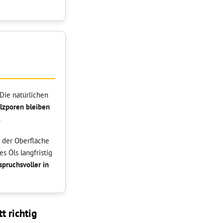
Die natürlichen
lzporen bleiben
.
f der Oberfläche
 Öls langfristig
spruchsvoller in
t richtig