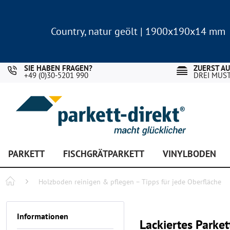
Country, natur geölt | 1900x190x14 mm
Landhausdiele Eiche für nur 29,90 €/m²
Country, natur geölt | 1900x190x14 mm
Landhausdiele Eiche für nur 29,90 €/m²
SIE HABEN FRAGEN?
ZUERST A
+49 (0)30-5201 990
DREI MUS
PARKETT
FISCHGRÄTPARKETT
VINYLBODEN
Holzboden reinigen & pflegen – Tipps für jede Oberfläche
Informationen
Lackiertes Parket