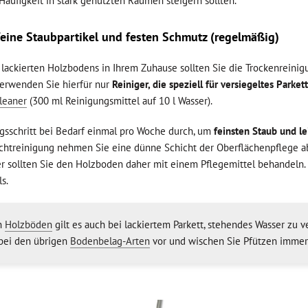
Häufigkeit in stark genutzten Räumen steigern sollten.
eine Staubpartikel und festen Schmutz (regelmäßig)
lackierten Holzbodens in Ihrem Zuhause sollten Sie die Trockenreini
Verwenden Sie hierfür nur
Reiniger, die speziell für versiegeltes Parket
Cleaner
(300 ml Reinigungsmittel auf 10 l Wasser).
gsschritt bei Bedarf einmal pro Woche durch, um
feinsten Staub und l
uchtreinigung nehmen Sie eine dünne Schicht der Oberflächenpflege ab.
r sollten Sie den Holzboden daher mit einem Pflegemittel behandeln.
s.
en
Holzböden
gilt es auch bei lackiertem Parkett, stehendes Wasser zu
bei den übrigen
Bodenbelag-Arten
vor und wischen Sie Pfützen immer 