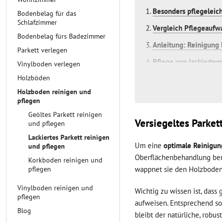
Besonders pflegeleic
Bodenbelag für das
Schlafzimmer
Vergleich Pflegeaufwa
Bodenbelag fürs Badezimmer
Anleitung: Reinigung 
Parkett verlegen
Pflege von lackiertem
Vinylboden verlegen
Holzböden
Weitere Tipps
Holzboden reinigen und
pflegen
Geöltes Parkett reinigen
Versiegeltes Parket
und pflegen
Lackiertes Parkett reinigen
Um eine
optimale Reinigun
und pflegen
Oberflächenbehandlung berü
Korkboden reinigen und
wappnet sie den Holzboden
pflegen
Vinylboden reinigen und
Wichtig zu wissen ist, dass
pflegen
aufweisen. Entsprechend so
Blog
bleibt der natürliche, robu