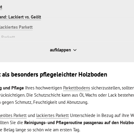
ht
nd: Lackiert vs. Geölt
lackiertes Parkett
 Parkett
aufklappen
t als besonders pflegeleichter Holzboden
g und Pflege
Ihres hochwertigen
Parkettbodens
sicherzustellen, sollten
cksichtigen. Die Schutzschicht kann aus Öl, Wachs oder Lack bestehen
 gegen Schmutz, Feuchtigkeit und Abnutzung.
geöltes Parkett
und
lackiertes Parkett
Unterschiede in Bezug auf ihre W
llten Sie die
Reinigungs- und Pflegeroutine passgenau auf den Holzb
ste Belag lange so schön wie am ersten Tag.