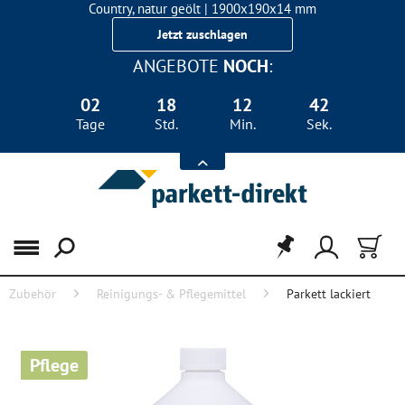
Country, natur geölt | 1900x190x14 mm
Landhausdiele Eiche für nur 29,90 €/m²
Jetzt zuschlagen
ANGEBOTE
NOCH
:
02
18
12
42
Tage
Std.
Min.
Sek.
Menü
Zubehör
Reinigungs- & Pflegemittel
Parkett lackiert
Pflege