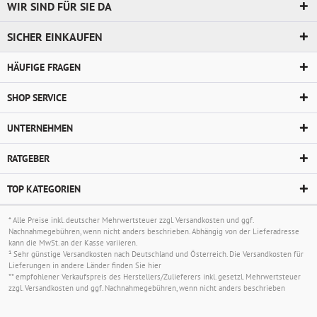
WIR SIND FÜR SIE DA
SICHER EINKAUFEN
HÄUFIGE FRAGEN
SHOP SERVICE
UNTERNEHMEN
RATGEBER
TOP KATEGORIEN
* Alle Preise inkl. deutscher Mehrwertsteuer zzgl.
Versandkosten
und ggf.
Nachnahmegebühren, wenn nicht anders beschrieben. Abhängig von der Lieferadresse
kann die MwSt. an der Kasse variieren.
¹ Sehr günstige Versandkosten nach Deutschland und Österreich. Die Versandkosten für
Lieferungen in andere Länder finden Sie
hier
** empfohlener Verkaufspreis des Herstellers/Zulieferers inkl. gesetzl. Mehrwertsteuer
zzgl.
Versandkosten
und ggf. Nachnahmegebühren, wenn nicht anders beschrieben