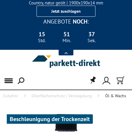
Country, natur geölt | 1900x190x14 mm
Landhausdiele Eiche für nur 29,90 €/m²
Jetzt zuschlagen
ANGEBOTE
NOCH
:
15
51
37
Std.
Min.
Sek.
Menü
Zubehör
Oberflächenschutz / Versiegelung
Öl & Wachs
Beschleunigung der Trockenzeit