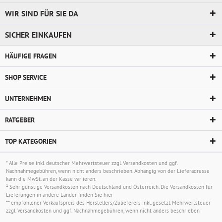
WIR SIND FÜR SIE DA
SICHER EINKAUFEN
HÄUFIGE FRAGEN
SHOP SERVICE
UNTERNEHMEN
RATGEBER
TOP KATEGORIEN
* Alle Preise inkl. deutscher Mehrwertsteuer zzgl.
Versandkosten
und ggf.
Nachnahmegebühren, wenn nicht anders beschrieben. Abhängig von der Lieferadresse
kann die MwSt. an der Kasse variieren.
¹ Sehr günstige Versandkosten nach Deutschland und Österreich. Die Versandkosten für
Lieferungen in andere Länder finden Sie
hier
** empfohlener Verkaufspreis des Herstellers/Zulieferers inkl. gesetzl. Mehrwertsteuer
zzgl.
Versandkosten
und ggf. Nachnahmegebühren, wenn nicht anders beschrieben