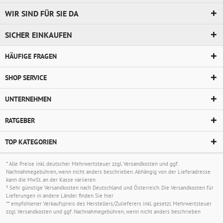
WIR SIND FÜR SIE DA
SICHER EINKAUFEN
HÄUFIGE FRAGEN
SHOP SERVICE
UNTERNEHMEN
RATGEBER
TOP KATEGORIEN
* Alle Preise inkl. deutscher Mehrwertsteuer zzgl.
Versandkosten
und ggf.
Nachnahmegebühren, wenn nicht anders beschrieben. Abhängig von der Lieferadresse
kann die MwSt. an der Kasse variieren.
¹ Sehr günstige Versandkosten nach Deutschland und Österreich. Die Versandkosten für
Lieferungen in andere Länder finden Sie
hier
** empfohlener Verkaufspreis des Herstellers/Zulieferers inkl. gesetzl. Mehrwertsteuer
zzgl.
Versandkosten
und ggf. Nachnahmegebühren, wenn nicht anders beschrieben