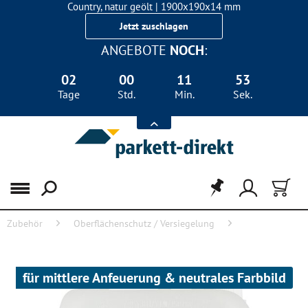
Country, natur geölt | 1900x190x14 mm
Landhausdiele Eiche für nur 29,90 €/m²
Jetzt zuschlagen
ANGEBOTE
NOCH
:
02
00
11
52
Tage
Std.
Min.
Sek.
Menü
Zubehör
Oberflächenschutz / Versiegelung
Parkettgrundierung
für mittlere Anfeuerung & neutrales Farbbild