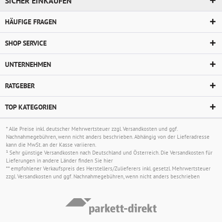
SICHER EINKAUFEN
HÄUFIGE FRAGEN
SHOP SERVICE
UNTERNEHMEN
RATGEBER
TOP KATEGORIEN
* Alle Preise inkl. deutscher Mehrwertsteuer zzgl.
Versandkosten
und ggf.
Nachnahmegebühren, wenn nicht anders beschrieben. Abhängig von der Lieferadresse
kann die MwSt. an der Kasse variieren.
¹ Sehr günstige Versandkosten nach Deutschland und Österreich. Die Versandkosten für
Lieferungen in andere Länder finden Sie
hier
** empfohlener Verkaufspreis des Herstellers/Zulieferers inkl. gesetzl. Mehrwertsteuer
zzgl.
Versandkosten
und ggf. Nachnahmegebühren, wenn nicht anders beschrieben