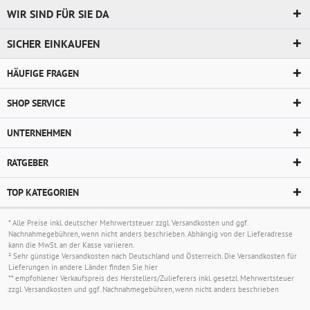
WIR SIND FÜR SIE DA
SICHER EINKAUFEN
HÄUFIGE FRAGEN
SHOP SERVICE
UNTERNEHMEN
RATGEBER
TOP KATEGORIEN
* Alle Preise inkl. deutscher Mehrwertsteuer zzgl.
Versandkosten
und ggf.
Nachnahmegebühren, wenn nicht anders beschrieben. Abhängig von der Lieferadresse
kann die MwSt. an der Kasse variieren.
¹ Sehr günstige Versandkosten nach Deutschland und Österreich. Die Versandkosten für
Lieferungen in andere Länder finden Sie
hier
** empfohlener Verkaufspreis des Herstellers/Zulieferers inkl. gesetzl. Mehrwertsteuer
zzgl.
Versandkosten
und ggf. Nachnahmegebühren, wenn nicht anders beschrieben