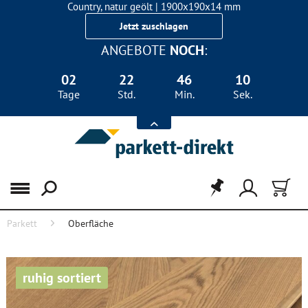
Country, natur geölt | 1900x190x14 mm
Landhausdiele Eiche für nur 29,90 €/m²
Jetzt zuschlagen
ANGEBOTE
NOCH
:
02
22
46
09
Tage
Std.
Min.
Sek.
Menü
Parkett
Oberfläche
ruhig sortiert