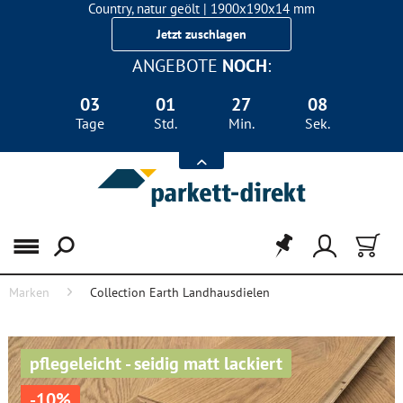
Country, natur geölt | 1900x190x14 mm
Landhausdiele Eiche für nur 29,90 €/m²
Jetzt zuschlagen
ANGEBOTE
NOCH
:
03
01
27
08
Tage
Std.
Min.
Sek.
Menü
Marken
Collection Earth Landhausdielen
pflegeleicht - seidig matt lackiert
-10%