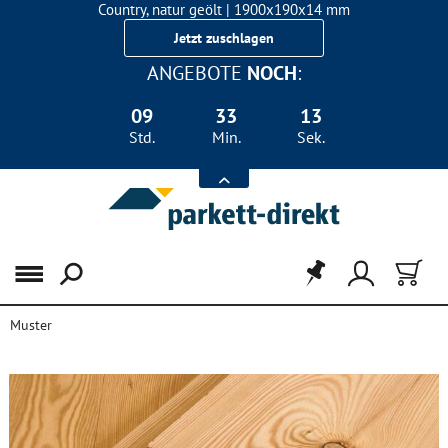
Country, natur geölt | 1900x190x14 mm
Landhausdiele Eiche für nur 29,90 €/m²
Jetzt zuschlagen
ANGEBOTE
NOCH
:
09
33
13
Std.
Min.
Sek.
Menü
Muster