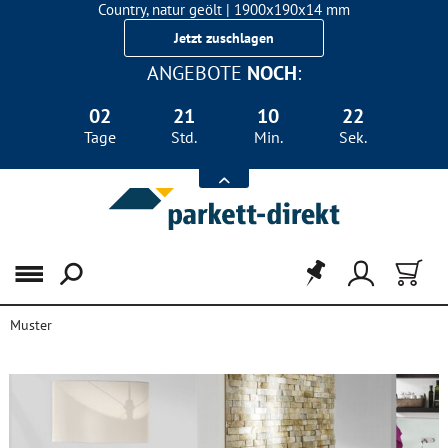
Country, natur geölt | 1900x190x14 mm
Landhausdiele Eiche für nur 29,90 €/m²
Jetzt zuschlagen
ANGEBOTE
NOCH
:
02
21
10
22
Tage
Std.
Min.
Sek.
Menü
Muster