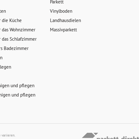
Parkett
ten
Vinylboden
r die Küche
Landhausdielen
r das Wohnzimmer
Massivparkett
r das Schlafzimmer
rs Badezimmer
en
rlegen
nigen und pflegen
nigen und pflegen
variieren.