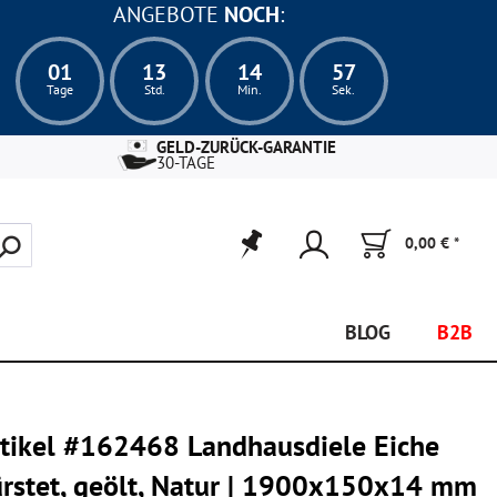
ANGEBOTE
NOCH
:
01
13
14
56
Tage
Std.
Min.
Sek.
GELD-ZURÜCK-GARANTIE
30-TAGE
0,00 € *
BLOG
B2B
rtikel #162468 Landhausdiele Eiche
ürstet, geölt, Natur | 1900x150x14 mm