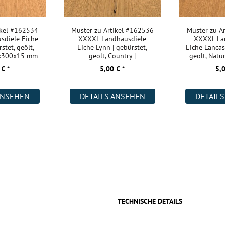
ikel #162534
Muster zu Artikel #162536
Muster zu A
sdiele Eiche
XXXXL Landhausdiele
XXXXL La
stet, geölt,
Eiche Lynn | gebürstet,
Eiche Lancast
0x300x15 mm
geölt, Country |
geölt, Natu
2200x400x18 m
 € *
5,00 € *
5,0
ANSEHEN
DETAILS ANSEHEN
DETAIL
TECHNISCHE DETAILS