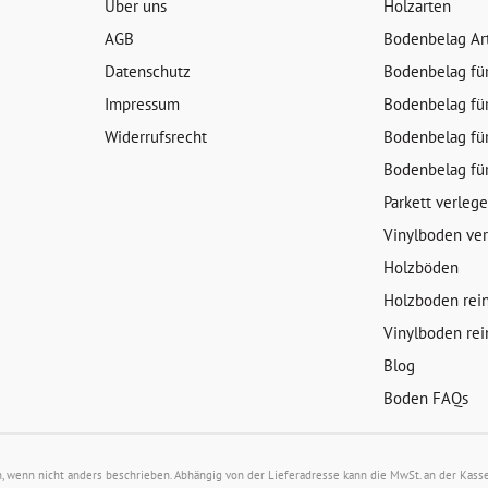
Über uns
Holzarten
AGB
Bodenbelag Ar
Datenschutz
Bodenbelag fü
Impressum
Bodenbelag fü
Widerrufsrecht
Bodenbelag fü
Bodenbelag fü
Parkett verleg
Vinylboden ve
Holzböden
Holzboden rei
Vinylboden rei
Blog
Boden FAQs
wenn nicht anders beschrieben. Abhängig von der Lieferadresse kann die MwSt. an der Kasse 