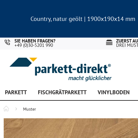
Country, natur geölt | 1900x190x14 mm
Landhausdiele Eiche für nur 29,90 €/m²
Country, natur geölt | 1900x190x14 mm
Landhausdiele Eiche für nur 29,90 €/m²
SIE HABEN FRAGEN?
ZUERST A
+49 (0)30-5201 990
DREI MUS
PARKETT
FISCHGRÄTPARKETT
VINYLBODEN
Muster