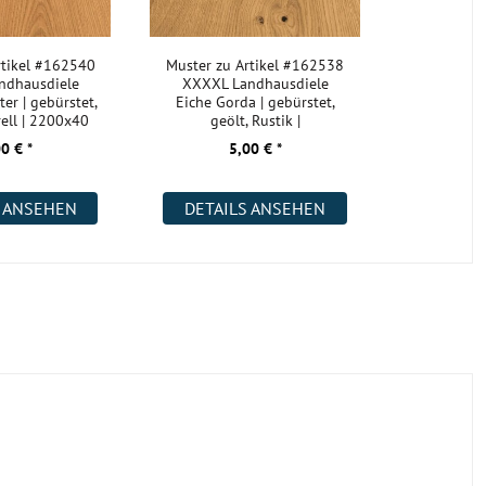
rtikel #162540
Muster zu Artikel #162538
ndhausdiele
XXXXL Landhausdiele
er | gebürstet,
Eiche Gorda | gebürstet,
rell | 2200x40
geölt, Rustik |
2200x400x18 m
0 € *
5,00 € *
S ANSEHEN
DETAILS ANSEHEN