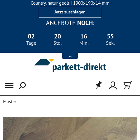
Country, natur geölt | 1900x190x14 mm
Landhausdiele Eiche für nur 29,90 €/m²
Jetzt zuschlagen
ANGEBOTE
NOCH
:
02
20
16
54
Tage
Std.
Min.
Sek.
Menü
Muster