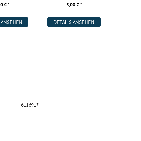
2200x400x18 m
0 € *
5,00 € *
S ANSEHEN
DETAILS ANSEHEN
6116917