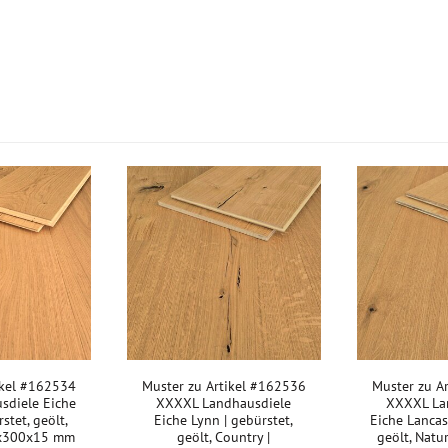
ikel #162534
Muster zu Artikel #162536
Muster zu A
sdiele Eiche
XXXXL Landhausdiele
XXXXL La
stet, geölt,
Eiche Lynn | gebürstet,
Eiche Lancast
0x300x15 mm
geölt, Country |
geölt, Natu