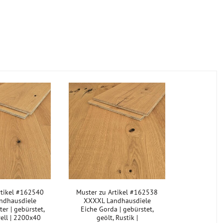
rtikel #162540
Muster zu Artikel #162538
ndhausdiele
XXXXL Landhausdiele
er | gebürstet,
Eiche Gorda | gebürstet,
rell | 2200x40
geölt, Rustik |