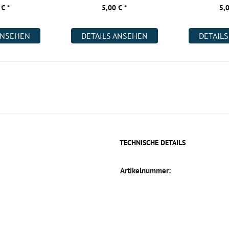
2200x400x18 m
 € *
5,00 € *
5,0
ANSEHEN
DETAILS ANSEHEN
DETAIL
TECHNISCHE DETAILS
Artikelnummer: