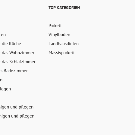
TOP KATEGORIEN
Parkett
ten
Vinylboden
r die Küche
Landhausdielen
r das Wohnzimmer
Massivparkett
r das Schlafzimmer
rs Badezimmer
en
rlegen
nigen und pflegen
nigen und pflegen