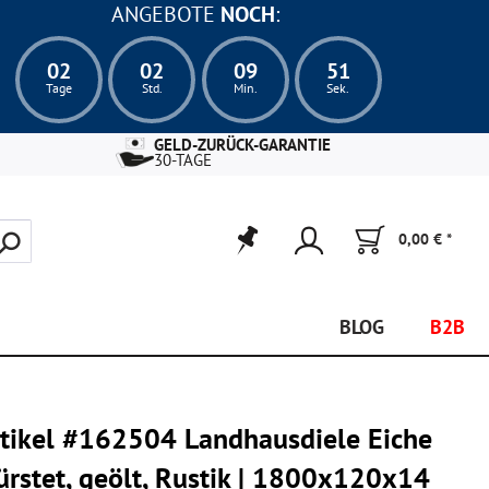
ANGEBOTE
NOCH
:
02
02
09
50
Tage
Std.
Min.
Sek.
GELD-ZURÜCK-GARANTIE
30-TAGE
0,00 € *
BLOG
B2B
rtikel #162504 Landhausdiele Eiche
ürstet, geölt, Rustik | 1800x120x14