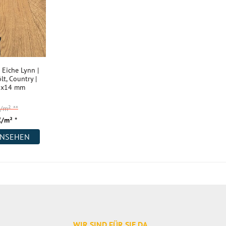
 Eiche Lynn |
lt, Country |
0x14 mm
€/m²
**
€/m² *
ANSEHEN
WIR SIND FÜR SIE DA