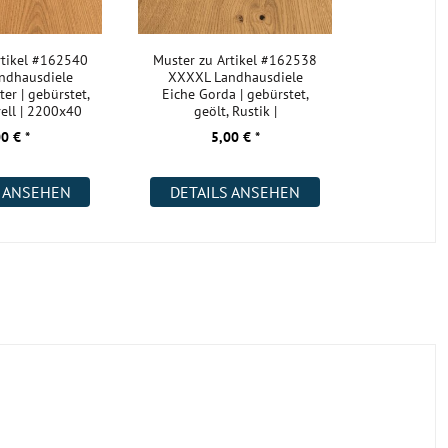
rtikel #162540
Muster zu Artikel #162538
ndhausdiele
XXXXL Landhausdiele
er | gebürstet,
Eiche Gorda | gebürstet,
rell | 2200x40
geölt, Rustik |
2200x400x18 m
0 € *
5,00 € *
S ANSEHEN
DETAILS ANSEHEN