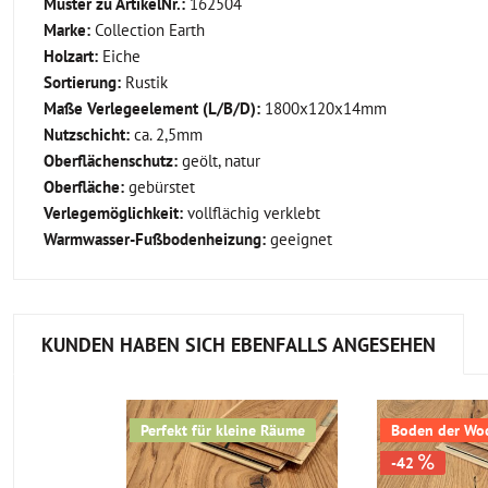
Muster zu ArtikelNr.:
162504
Marke:
Collection Earth
Holzart:
Eiche
Sortierung:
Rustik
Maße Verlegeelement (L/B/D):
1800x120x14mm
Nutzschicht:
ca. 2,5mm
Oberflächenschutz:
geölt, natur
Oberfläche:
gebürstet
Verlegemöglichkeit:
vollflächig verklebt
Warmwasser-Fußbodenheizung:
geeignet
KUNDEN HABEN SICH EBENFALLS ANGESEHEN
Perfekt für kleine Räume
Boden der Woch
-42