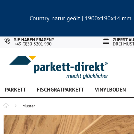
Country, natur geölt | 1900x190x14 mm
Landhausdiele Eiche für nur 29,90 €/m²
Country, natur geölt | 1900x190x14 mm
Landhausdiele Eiche für nur 29,90 €/m²
SIE HABEN FRAGEN?
ZUERST A
+49 (0)30-5201 990
DREI MUS
PARKETT
FISCHGRÄTPARKETT
VINYLBODEN
Muster