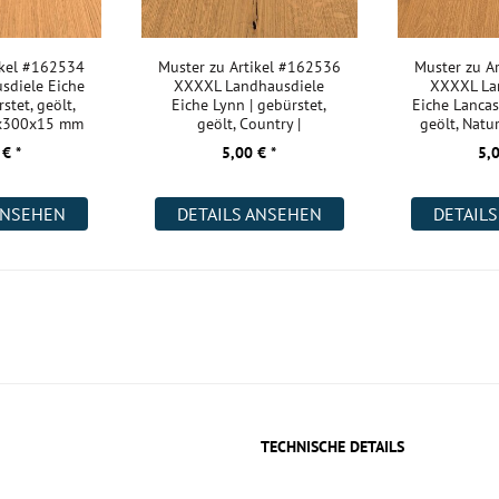
ikel #162534
Muster zu Artikel #162536
Muster zu A
sdiele Eiche
XXXXL Landhausdiele
XXXXL La
stet, geölt,
Eiche Lynn | gebürstet,
Eiche Lancast
0x300x15 mm
geölt, Country |
geölt, Natu
2200x400x18 m
 € *
5,00 € *
5,0
ANSEHEN
DETAILS ANSEHEN
DETAIL
TECHNISCHE DETAILS