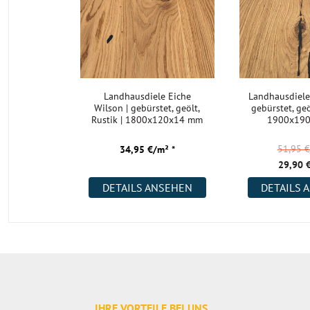
Landhausdiele Eiche
Landhausdiele
Wilson | gebürstet, geölt,
gebürstet, geö
Rustik | 1800x120x14 mm
1900x19
51,95 
34,95 €/m² *
29,90 
DETAILS ANSEHEN
DETAILS 
IHRE VORTEILE BEI UNS