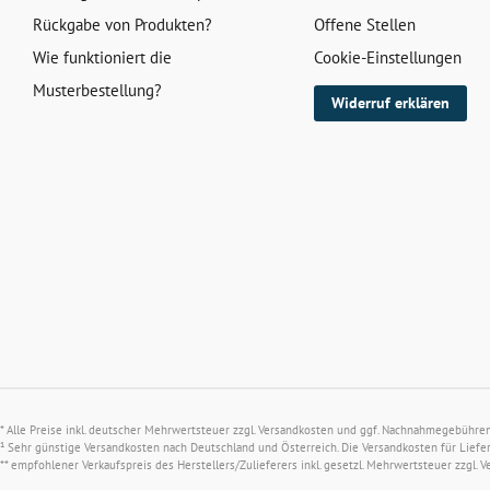
Rückgabe von Produkten?
Offene Stellen
Wie funktioniert die
Cookie-Einstellungen
Musterbestellung?
Widerruf erklären
* Alle Preise inkl. deutscher Mehrwertsteuer zzgl.
Versandkosten
und ggf. Nachnahmegebühren, 
¹ Sehr günstige Versandkosten nach Deutschland und Österreich. Die Versandkosten für Liefe
** empfohlener Verkaufspreis des Herstellers/Zulieferers inkl. gesetzl. Mehrwertsteuer zzgl.
V