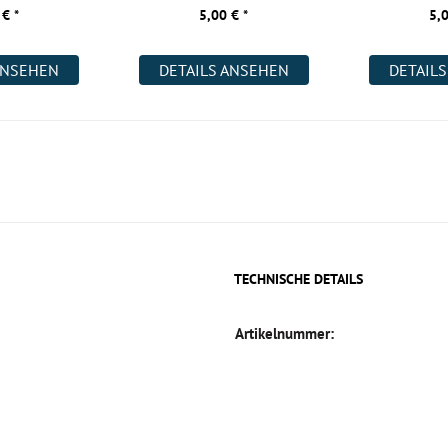
2200x400x18 m
 € *
5,00 € *
5,0
ANSEHEN
DETAILS ANSEHEN
DETAIL
TECHNISCHE DETAILS
Artikelnummer: