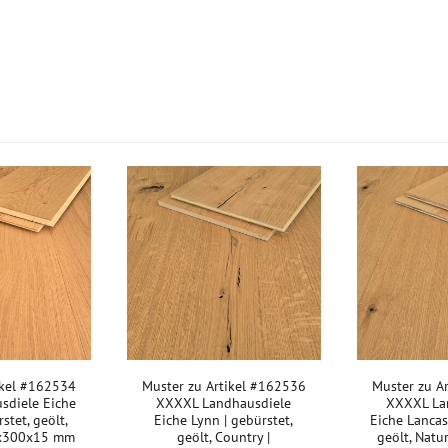
ikel #162534
Muster zu Artikel #162536
Muster zu A
sdiele Eiche
XXXXL Landhausdiele
XXXXL La
stet, geölt,
Eiche Lynn | gebürstet,
Eiche Lancast
0x300x15 mm
geölt, Country |
geölt, Natu