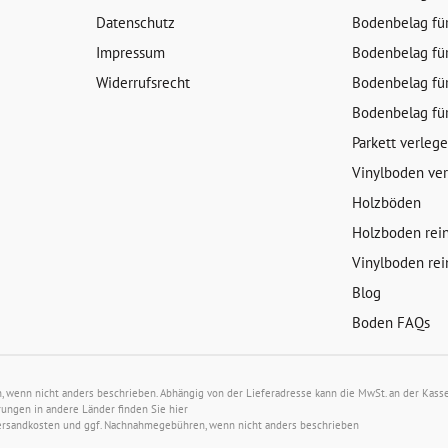
Datenschutz
Bodenbelag fü
Impressum
Bodenbelag fü
Widerrufsrecht
Bodenbelag fü
Bodenbelag fü
Parkett verleg
Vinylboden ve
Holzböden
Holzboden rei
Vinylboden rei
Blog
Boden FAQs
wenn nicht anders beschrieben. Abhängig von der Lieferadresse kann die MwSt. an der Kasse 
rungen in andere Länder finden Sie
hier
ersandkosten
und ggf. Nachnahmegebühren, wenn nicht anders beschrieben