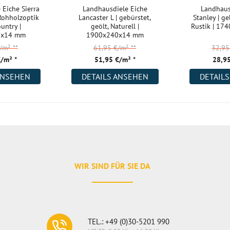
 Eiche Sierra
Landhausdiele Eiche
Landhaus
 Rohholzoptik
Lancaster L | gebürstet,
Stanley | ge
ountry |
geölt, Naturell |
Rustik | 17
0x14 mm
1900x240x14 mm
€/m²
**
61,95 €/m²
**
32,9
€/m² *
51,95 €/m² *
28,95
ANSEHEN
DETAILS ANSEHEN
DETAIL
WIR SIND FÜR SIE DA
TEL.: +49 (0)30-5201 990