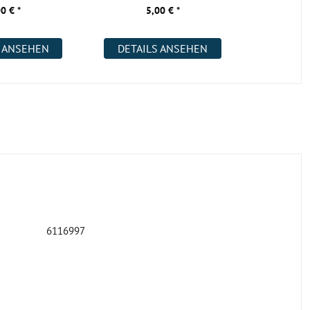
2200x400x18 m
0 € *
5,00 € *
S ANSEHEN
DETAILS ANSEHEN
6116997