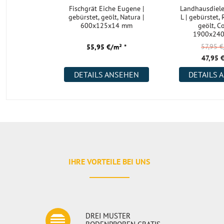
Fischgrät Eiche Eugene |
Landhausdiele
gebürstet, geölt, Natura |
L | gebürstet,
600x125x14 mm
geölt, C
1900x24
57,95 
55,95 €/m² *
47,95 
DETAILS ANSEHEN
DETAILS 
IHRE VORTEILE BEI UNS
DREI MUSTER