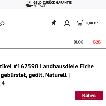
GELD-ZURÜCK-GARANTIE
30-TAGE
0,00 € *
BLOG
B2B
rtikel #162590 Landhausdiele Eiche
 gebürstet, geölt, Naturell |
14