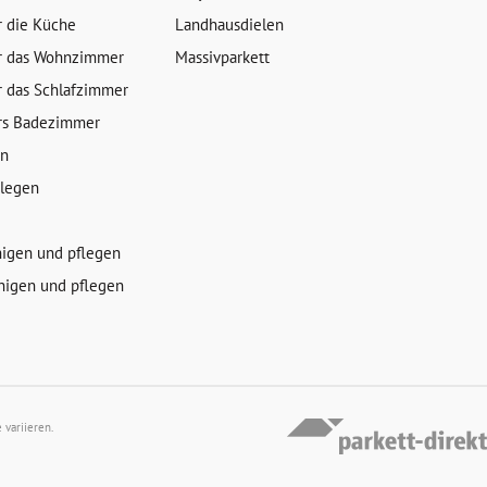
r die Küche
Landhausdielen
r das Wohnzimmer
Massivparkett
r das Schlafzimmer
rs Badezimmer
en
rlegen
nigen und pflegen
nigen und pflegen
variieren.