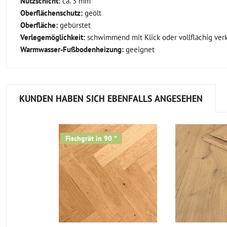
Nutzschicht:
ca. 3 mm
Oberflächenschutz:
geölt
Oberfläche:
gebürstet
Verlegemöglichkeit:
schwimmend mit Klick oder vollflächig ver
Warmwasser-Fußbodenheizung:
geeignet
KUNDEN HABEN SICH EBENFALLS ANGESEHEN
Fischgrät in 90 °