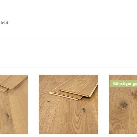
klebt
Günstiger ge