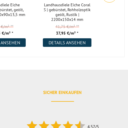
diele Eiche
Landhausdiele Eiche Coral
Landha
bürstet, geölt,
S | gebürstet, Rohholzoptik
Lancaster
40x90x13,5 mm
geölt, Rustik |
geölt
2200x150x14 mm
1900
5 €/m²
**
41,75 €/m²
**
47,
 €/m² *
37,95 €/m² *
43,
S ANSEHEN
DETAILS ANSEHEN
DETAI
SICHER EINKAUFEN
4.57/5