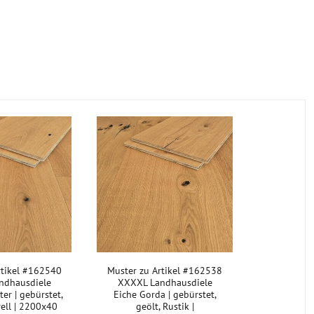
rtikel #162540
Muster zu Artikel #162538
ndhausdiele
XXXXL Landhausdiele
er | gebürstet,
Eiche Gorda | gebürstet,
rell | 2200x40
geölt, Rustik |