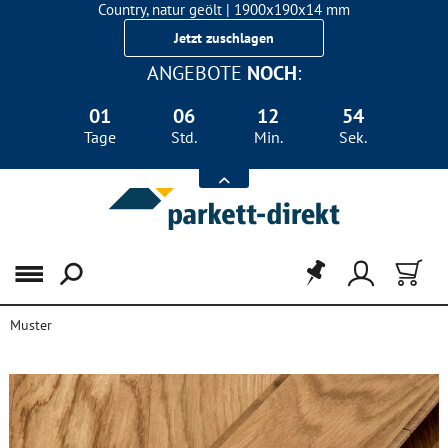
Country, natur geölt | 1900x190x14 mm
Landhausdiele Eiche für nur 29,90 €/m²
Jetzt zuschlagen
ANGEBOTE
NOCH
:
01
06
12
54
Tage
Std.
Min.
Sek.
Menü
Muster