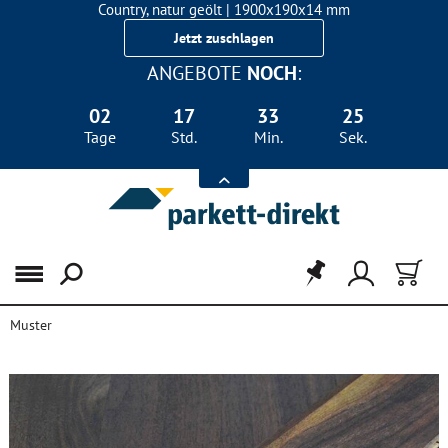
Country, natur geölt | 1900x190x14 mm
Landhausdiele Eiche für nur 29,90 €/m²
Jetzt zuschlagen
ANGEBOTE
NOCH
:
02
17
33
25
Tage
Std.
Min.
Sek.
Menü
Muster