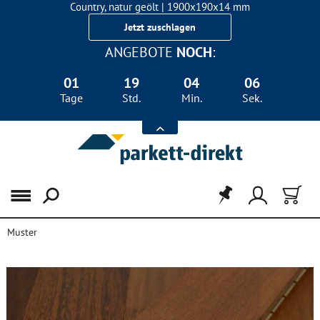
Country, natur geölt | 1900x190x14 mm
Landhausdiele Eiche für nur 29,90 €/m²
Jetzt zuschlagen
ANGEBOTE
NOCH
:
01
19
04
06
Tage
Std.
Min.
Sek.
Menü
Muster