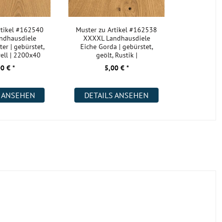
rtikel #162540
Muster zu Artikel #162538
ndhausdiele
XXXXL Landhausdiele
er | gebürstet,
Eiche Gorda | gebürstet,
rell | 2200x40
geölt, Rustik |
2200x400x18 m
0 € *
5,00 € *
S ANSEHEN
DETAILS ANSEHEN