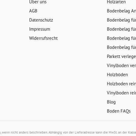
Über uns
Holzarten
AGB
Bodenbelag Ar
Datenschutz
Bodenbelag fü
Impressum
Bodenbelag fü
Widerrufsrecht
Bodenbelag fü
Bodenbelag fü
Parkett verleg
Vinylboden ve
Holzböden
Holzboden rei
Vinylboden rei
Blog
Boden FAQs
wenn nicht anders beschrieben. Abhängig von der Lieferadresse kann die MwSt. an der Kasse 