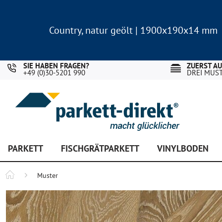
Country, natur geölt | 1900x190x14 mm
Landhausdiele Eiche für nur 29,90 €/m²
Country, natur geölt | 1900x190x14 mm
Landhausdiele Eiche für nur 29,90 €/m²
SIE HABEN FRAGEN?
ZUERST A
+49 (0)30-5201 990
DREI MUS
PARKETT
FISCHGRÄTPARKETT
VINYLBODEN
Muster