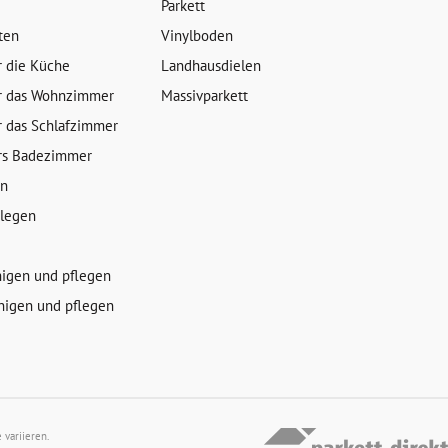
Parkett
ten
Vinylboden
r die Küche
Landhausdielen
r das Wohnzimmer
Massivparkett
r das Schlafzimmer
rs Badezimmer
en
rlegen
nigen und pflegen
nigen und pflegen
variieren.