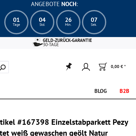
ANGEBOTE
NOCH
:
01
04
26
06
Tage
Std.
Min.
Sek.
GELD-ZURÜCK-GARANTIE
30-TAGE
0,00 € *
BLOG
B2B
tikel #167398 Einzelstabparkett Pezy
tet weiß gewaschen geölt Natur