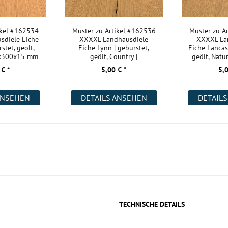
ikel #162534
Muster zu Artikel #162536
Muster zu A
sdiele Eiche
XXXXL Landhausdiele
XXXXL La
stet, geölt,
Eiche Lynn | gebürstet,
Eiche Lancast
0x300x15 mm
geölt, Country |
geölt, Natu
2200x400x18 m
 € *
5,00 € *
5,0
ANSEHEN
DETAILS ANSEHEN
DETAIL
TECHNISCHE DETAILS