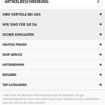
ARTIKELBESCHREIBUNG
IHRE VORTEILE BEI UNS
WIR SIND FÜR SIE DA
SICHER EINKAUFEN
HÄUFIGE FRAGEN
SHOP SERVICE
UNTERNEHMEN
RATGEBER
TOP KATEGORIEN
* Alle Preise inkl. deutscher Mehrwertsteuer zzgl.
Versandkosten
und ggf.
Nachnahmegebühren, wenn nicht anders beschrieben. Abhängig von der Lieferadresse
kann die MwSt. an der Kasse variieren.