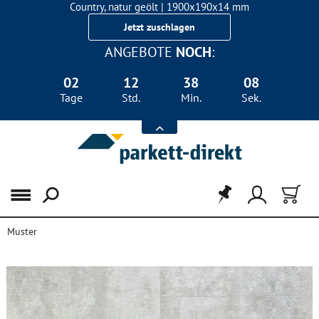
Country, natur geölt | 1900x190x14 mm
Landhausdiele Eiche für nur 29,90 €/m²
Jetzt zuschlagen
ANGEBOTE
NOCH
:
02
12
38
08
Tage
Std.
Min.
Sek.
Menü
Muster