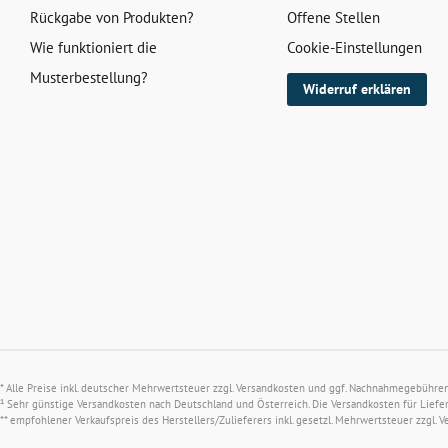
Rückgabe von Produkten?
Offene Stellen
Wie funktioniert die
Cookie-Einstellungen
Musterbestellung?
Widerruf erklären
* Alle Preise inkl. deutscher Mehrwertsteuer zzgl.
Versandkosten
und ggf. Nachnahmegebühren, 
¹ Sehr günstige Versandkosten nach Deutschland und Österreich. Die Versandkosten für Liefe
** empfohlener Verkaufspreis des Herstellers/Zulieferers inkl. gesetzl. Mehrwertsteuer zzgl.
V