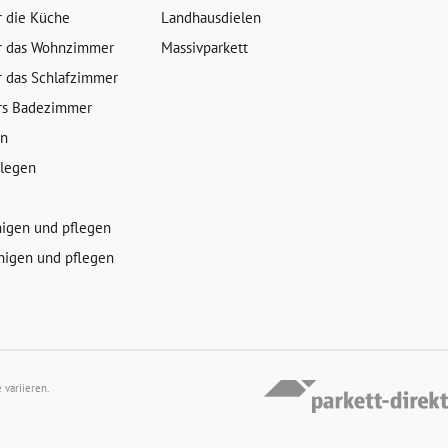
r die Küche
Landhausdielen
r das Wohnzimmer
Massivparkett
r das Schlafzimmer
rs Badezimmer
en
rlegen
nigen und pflegen
nigen und pflegen
variieren.