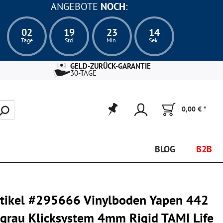
ANGEBOTE
NOCH
:
02
19
23
13
Tage
Std.
Min.
Sek.
GELD-ZURÜCK-GARANTIE
30-TAGE
0,00 € *
BLOG
B2B
rtikel #295666 Vinylboden Yapen 442
lgrau Klicksystem 4mm Rigid TAMI Life