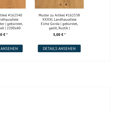
rtikel #162540
Muster zu Artikel #162538
ndhausdiele
XXXXL Landhausdiele
er | gebürstet,
Eiche Gorda | gebürstet,
rell | 2200x40
geölt, Rustik |
2200x400x18 m
0 € *
5,00 € *
S ANSEHEN
DETAILS ANSEHEN