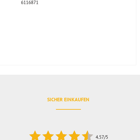
6116871
SICHER EINKAUFEN
4.57/5