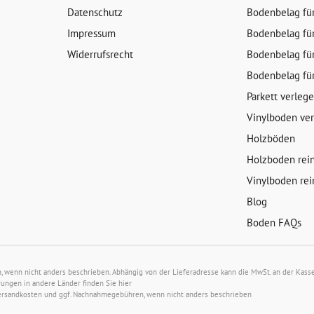
Datenschutz
Bodenbelag fü
Impressum
Bodenbelag fü
Widerrufsrecht
Bodenbelag fü
Bodenbelag fü
Parkett verleg
Vinylboden ve
Holzböden
Holzboden rei
Vinylboden rei
Blog
Boden FAQs
wenn nicht anders beschrieben. Abhängig von der Lieferadresse kann die MwSt. an der Kasse 
rungen in andere Länder finden Sie
hier
ersandkosten
und ggf. Nachnahmegebühren, wenn nicht anders beschrieben