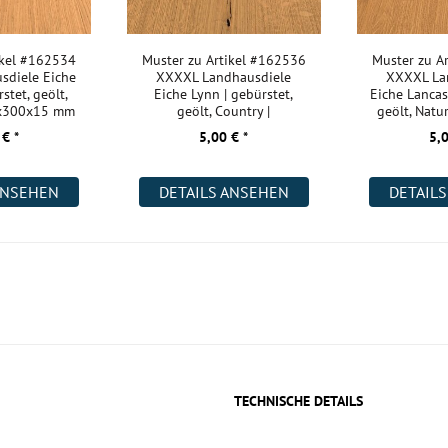
ikel #162534
Muster zu Artikel #162536
Muster zu A
sdiele Eiche
XXXXL Landhausdiele
XXXXL La
stet, geölt,
Eiche Lynn | gebürstet,
Eiche Lancast
0x300x15 mm
geölt, Country |
geölt, Natu
2200x400x18 m
 € *
5,00 € *
5,0
ANSEHEN
DETAILS ANSEHEN
DETAIL
TECHNISCHE DETAILS