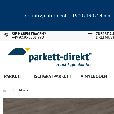
Country, natur geölt | 1900x190x14 mm
Landhausdiele Eiche für nur 29,90 €/m²
Country, natur geölt | 1900x190x14 mm
Landhausdiele Eiche für nur 29,90 €/m²
SIE HABEN FRAGEN?
ZUERST A
+49 (0)30-5201 990
DREI MUS
PARKETT
FISCHGRÄTPARKETT
VINYLBODEN
Muster