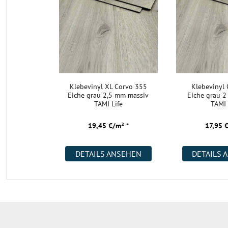
Klebevinyl XL Corvo 355
Klebevinyl
Eiche grau 2,5 mm massiv
Eiche grau 
TAMI Life
TAMI 
19,45 €/m² *
17,95 
DETAILS ANSEHEN
DETAILS 