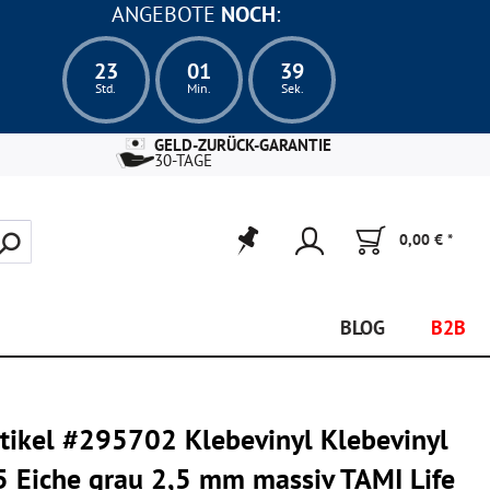
ANGEBOTE
NOCH
:
23
01
38
Std.
Min.
Sek.
GELD-ZURÜCK-GARANTIE
30-TAGE
0,00 € *
BLOG
B2B
tikel #295702 Klebevinyl Klebevinyl
5 Eiche grau 2,5 mm massiv TAMI Life