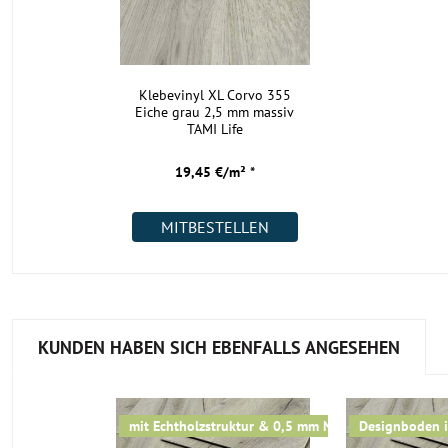
Klebevinyl XL Corvo 355
Eiche grau 2,5 mm massiv
TAMI Life
19,45 €/m² *
MITBESTELLEN
KUNDEN HABEN SICH EBENFALLS ANGESEHEN
mit Echtholzstruktur & 0,5 mm Nutzschicht
Designboden i