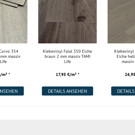
 Corvo 354
Klebevinyl Faial 350 Eiche
Klebevinyl
2 mm massiv
braun 2 mm massiv TAMI
Eiche hel
Life
Life
massiv 
€/m² *
17,95 €/m² *
24,95
ANSEHEN
DETAILS ANSEHEN
DETAIL