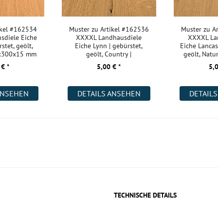
ikel #162534
Muster zu Artikel #162536
Muster zu A
sdiele Eiche
XXXXL Landhausdiele
XXXXL La
stet, geölt,
Eiche Lynn | gebürstet,
Eiche Lancast
0x300x15 mm
geölt, Country |
geölt, Natu
2200x400x18 m
 € *
5,00 € *
5,0
ANSEHEN
DETAILS ANSEHEN
DETAIL
TECHNISCHE DETAILS