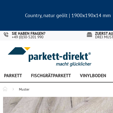
Country, natur geölt | 1900x190x14 mm
Landhausdiele Eiche für nur 29,90 €/m²
Country, natur geölt | 1900x190x14 mm
Landhausdiele Eiche für nur 29,90 €/m²
SIE HABEN FRAGEN?
ZUERST A
+49 (0)30-5201 990
DREI MUS
PARKETT
FISCHGRÄTPARKETT
VINYLBODEN
Muster