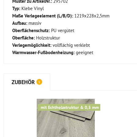
Muster zu ArtikelNr.:
295702
Typ:
Klebe Vinyl
Maße Verlegeelement (L/B/D):
1219x228x2,5mm
Aufbau:
massiv
Oberflächenschutz:
PU vergütet
Oberfläche:
Holzstruktur
Verlegemöglichkeit:
vollflächig verklebt
Warmwasser-Fußbodenheizung:
geeignet
ZUBEHÖR
1
mit Echtholzstruktur & 0,5 mm Nutzschicht