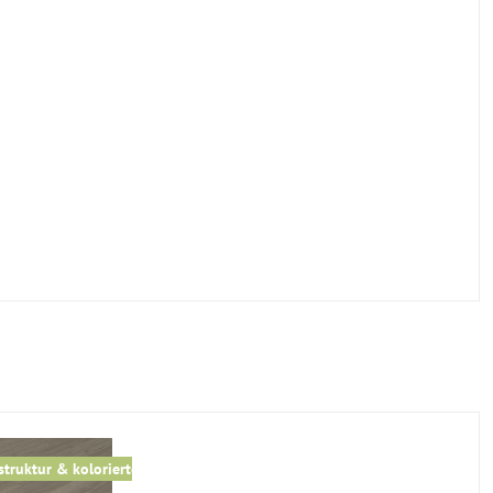
t
struktur & kolorierter V-Fuge