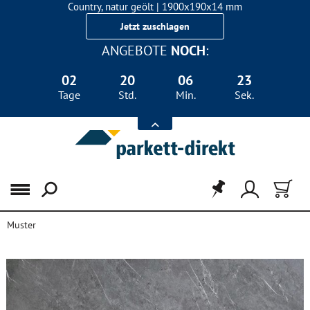
Country, natur geölt | 1900x190x14 mm
Landhausdiele Eiche für nur 29,90 €/m²
Jetzt zuschlagen
ANGEBOTE
NOCH
:
02
20
06
23
Tage
Std.
Min.
Sek.
Menü
Muster