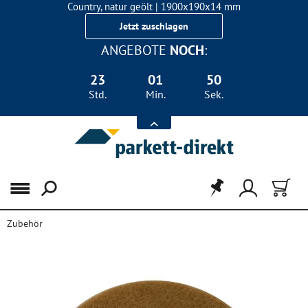
Country, natur geölt | 1900x190x14 mm
Landhausdiele Eiche für nur 29,90 €/m²
Jetzt zuschlagen
ANGEBOTE
NOCH
:
23
01
49
Std.
Min.
Sek.
Menü
Zubehör