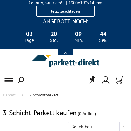
Landhausdiele Eiche für nur 29,90 €/m²
Country, natur geölt | 1900x190x14 mm
Jetzt zuschlagen
Landhausdiele Eiche für nur 29,90 €/m²
ANGEBOTE
NOCH
:
02
20
09
43
Tage
Std.
Min.
Sek.
Menü
Parkett
3-Schichtparkett
FILTER
3-Schicht-Parkett kaufen
(
0
Artikel)