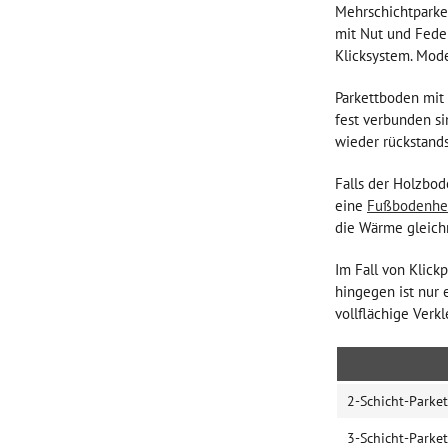
Mehrschichtparket
400x70x10mm
mit Nut und Feder
490x70x13mm
Klicksystem. Mode
900x90x10mm
960x96x10mm
Parkettboden mit
fest verbunden s
1200x120x11mm
wieder rückstands
1900x150x14mm
490x70x10mm
Falls der Holzbode
490x70x11mm
eine
Fußbodenhe
490x70x12mm
die Wärme gleich
1860x189x15mm
Im Fall von Klic
1900x190x14mm
hingegen ist nur 
1900x190x15mm
vollflächige Verk
2200x260x15mm
2390x200x13mm
2-Schicht-Parket
3-Schicht-Parket