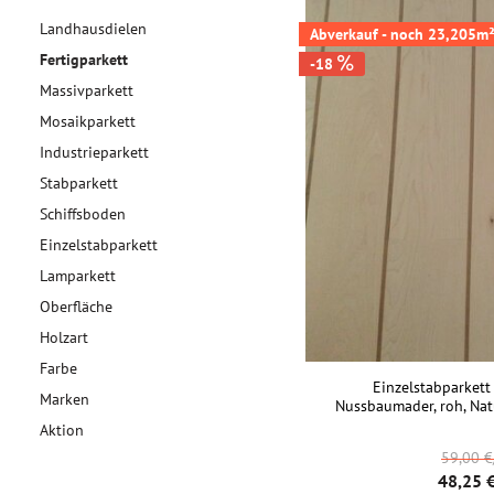
Landhausdielen
Abverkauf - noch 23,205m²
Fertigparkett
-18
Massivparkett
Mosaikparkett
Industrieparkett
Stabparkett
Schiffsboden
Einzelstabparkett
Lamparkett
Oberfläche
Holzart
Farbe
Einzelstabparkett 
Marken
Nussbaumader, roh, N
Aktion
59,00 
48,25 