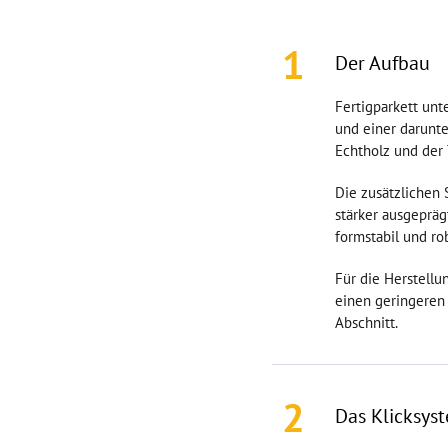
1800x120x14mm
1
700x90x11mm
Der Aufbau
2200x150x14mm
735x145x14mm
Fertigparkett unte
1000x100x11mm
und einer darunter
Echtholz und der 
590x130x11mm
1900x195x14mm
Die zusätzlichen 
600x125x14mm
stärker ausgepräg
2200x190x14mm
formstabil und ro
490x155x11mm
Für die Herstellu
735x70x11mm
einen geringeren 
2390x200x14mm
Abschnitt.
560x145x15mm
2200x400x18mm
800x70x11mm
2
2200x240x14mm
Das Klicksys
700x70x12mm