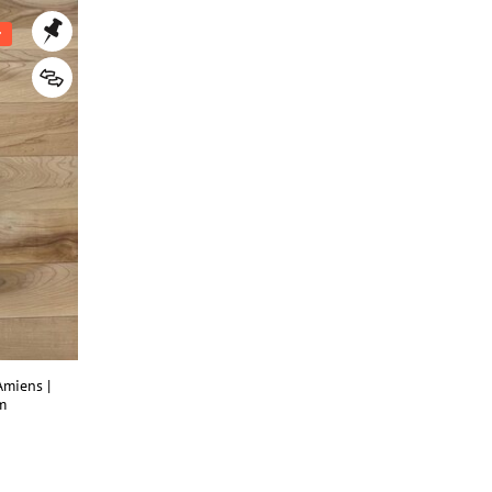
r
Amiens |
m