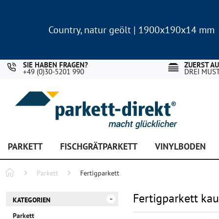
Country, natur geölt | 1900x190x14 mm
Landhausdiele Eiche für nur 29,90 €/m²
Country, natur geölt | 1900x190x14 mm
Landhausdiele Eiche für nur 29,90 €/m²
SIE HABEN FRAGEN?
ZUERST A
+49 (0)30-5201 990
DREI MUS
PARKETT
FISCHGRÄTPARKETT
VINYLBODEN
Parkett
Fertigparkett
Fertigparkett ka
KATEGORIEN
Parkett