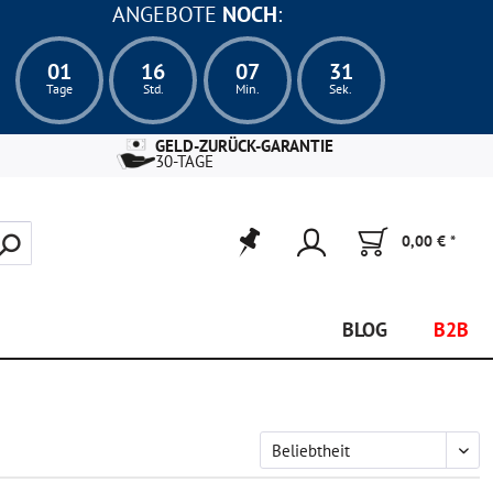
ANGEBOTE
NOCH
:
01
16
07
30
Tage
Std.
Min.
Sek.
GELD-ZURÜCK-GARANTIE
30-TAGE
0,00 € *
BLOG
B2B