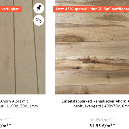
 verfügbar
Jetzt 43% sparen! | Nur 30,3m² verfügba
Ahorn Albi | mit
Einzelstabparkett kanadischer Ahorn 
atur | 1190x130x11mm
geölt, Avangard | 490x70x10m
€/m²
**
55,95 €/m²
**
€/m² *
31,95 €/m² *