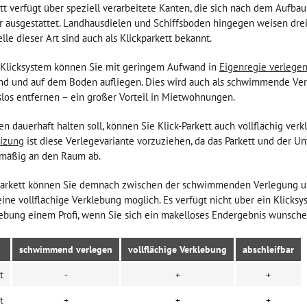
t verfügt über speziell verarbeitete Kanten, die sich nach dem Aufbau 
 ausgestattet. Landhausdielen und Schiffsboden hingegen weisen drei
lle dieser Art sind auch als Klickparkett bekannt.
 Klicksystem können Sie mit geringem Aufwand in
Eigenregie verlege
ind und auf dem Boden aufliegen. Dies wird auch als schwimmende Ver
los entfernen – ein großer Vorteil in Mietwohnungen.
n dauerhaft halten soll, können Sie Klick-Parkett auch vollflächig verk
izung
ist diese Verlegevariante vorzuziehen, da das Parkett und der U
mäßig an den Raum ab.
kparkett können Sie demnach zwischen der schwimmenden Verlegung und
eine vollflächige Verklebung möglich. Es verfügt nicht über ein Klicksy
lebung einem Profi, wenn Sie sich ein makelloses Endergebnis wünsche
schwimmend verlegen
vollflächige Verklebung
abschleifbar
t
-
+
+
t
+
+
+