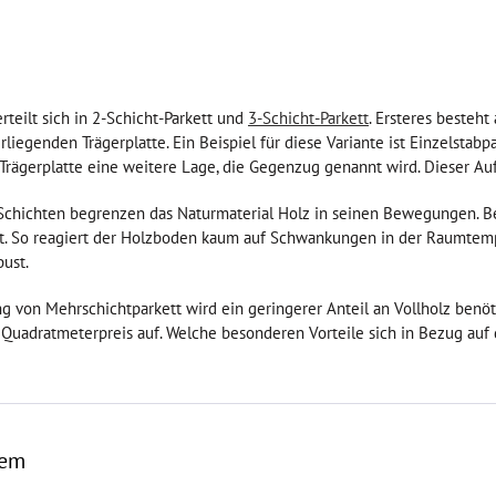
rteilt sich in 2-Schicht-Parkett und
3-Schicht-Parkett
. Ersteres besteh
liegenden Trägerplatte. Ein Beispiel für diese Variante ist Einzelstabp
Trägerplatte eine weitere Lage, die Gegenzug genannt wird. Dieser Auf
Schichten begrenzen das Naturmaterial Holz in seinen Bewegungen. Be
t. So reagiert der Holzboden kaum auf Schwankungen in der Raumtemper
bust.
ng von Mehrschichtparkett wird ein geringerer Anteil an Vollholz benöti
Quadratmeterpreis auf. Welche besonderen Vorteile sich in Bezug auf
tem