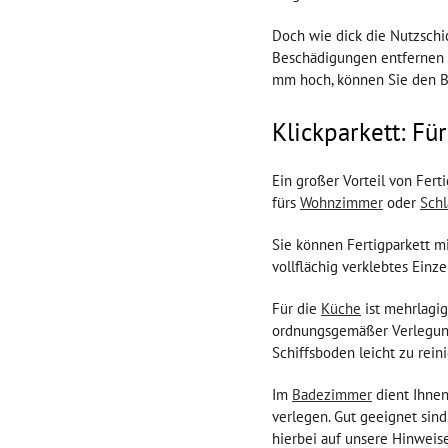
Doch wie dick die Nutzschic
Beschädigungen entfernen 
mm hoch, können Sie den B
Klickparkett: F
Ein großer Vorteil von Fert
fürs
Wohnzimmer
oder
Sch
Sie können Fertigparkett m
vollflächig verklebtes Ein
Für die
Küche
ist mehrlagi
ordnungsgemäßer Verlegung 
Schiffsboden leicht zu rein
Im
Badezimmer
dient Ihnen
verlegen. Gut geeignet sind
hierbei auf unsere Hinweise