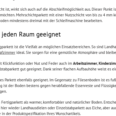
ht ist, wirkt sich auch auf die Abschleifmöglichkeit aus. Dieser Punkt 
möchten. Mehrschichtparkett mit einer Nutzschicht von bis zu 4 mm 
oden mindestens dreimal mit der Schleifmaschine bearbeiten.
ür jeden Raum geeignet
igparkett ist die Vielfalt an möglichen Einsatzbereichen. So sind Lan
lafzimmer
ideal. Sie sorgen für eine gemütliche Atmosphäre und bleiben
it Klickfunktion oder Nut und Feder auch im
Arbeitszimmer
,
Kinderzim
zelstabparkett gut geeignet. Dank seiner flachen Aufbauhöhe weist es 
ges Parkett ebenfalls geeignet. Im Gegensatz zu Fliesenboden ist es
ist der Boden bestens gegen herabfallende Essenreste und Flüssigke
igen.
 Fertigparkett als warmer, komfortabler und natürlicher Boden. Entschei
 hier wieder Landhausdielen oder Einzelstabparkett aus Eiche, aber au
 in der Produktspezifikation Ihres Wunschartikels.