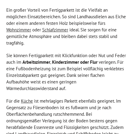
Ein großer Vorteil von Fertigparkett ist die Vielfalt an
möglichen Einsatzbereichen. So sind Landhausdielen aus Eiche
oder einem anderen festen Holz beispielsweise fürs
Wohnzimmer
oder
Schlafzimmer
ideal. Sie sorgen für eine
gemütliche Atmosphäre und bleiben dabei stets stabil und
tragfähig.
Sie können Fertigparkett mit Klickfunktion oder Nut und Feder
auch im
Arbeitszimmer
,
Kinderzimmer oder Flur
verlegen. Für
eine Fußbodenheizung ist zum Beispiel vollflächig verklebtes
Einzelstabparkett gut geeignet. Dank seiner flachen
Aufbauhöhe weist es einen geringen
Wärmedurchlasswiderstand auf.
Für die
Küche
ist mehrlagiges Parkett ebenfalls geeignet. Im
Gegensatz zu Fliesenboden ist es fußwarm und je nach
Oberflächenbehandlung rutschhemmend. Bei
ordnungsgemäßer Verlegung ist der Boden bestens gegen
herabfallende Essenreste und Flüssigkeiten geschützt. Zudem
sind Landhausdielen, Einzelstab und Schiffsboden leicht zu