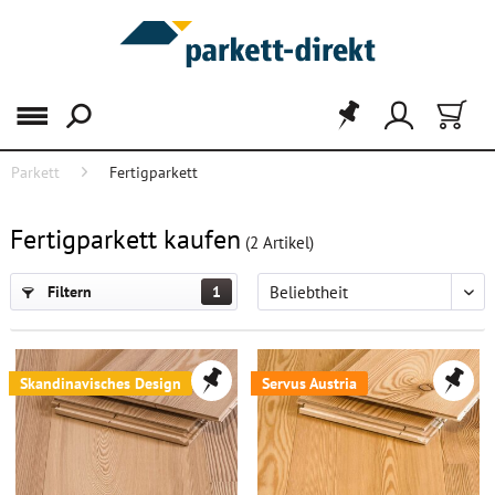
Menü
Parkett
Fertigparkett
FILTER
Fertigparkett kaufen
(
2
Artikel)
Filtern
1
Skandinavisches Design
Servus Austria