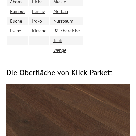
Ahorn
Eiche
Akazie
Bambus
Lärche
Merbau
Buche
Iroko
Nussbaum
Esche
Kirsche
Räuchereiche
Teak
Wenge
Die Oberfläche von Klick-Parkett