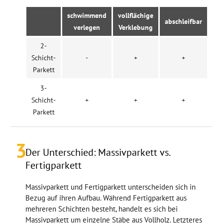
schwimmend
vollflächige
abschleifbar
verlegen
Verklebung
2-
Schicht-
-
+
+
Parkett
3-
Schicht-
+
+
+
Parkett
3
Der Unterschied: Massivparkett vs.
Fertigparkett
Massivparkett und Fertigparkett unterscheiden sich in
Bezug auf ihren Aufbau. Während Fertigparkett aus
mehreren Schichten besteht, handelt es sich bei
Massivparkett um einzelne Stäbe aus Vollholz. Letzteres