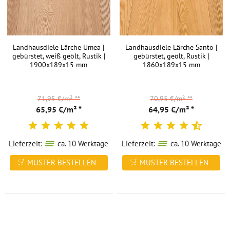
Landhausdiele Lärche Umea |
Landhausdiele Lärche Santo |
gebürstet, weiß geölt, Rustik |
gebürstet, geölt, Rustik |
1900x189x15 mm
1860x189x15 mm
71,95 €/m²
**
70,95 €/m²
**
65,95 €/m² *
64,95 €/m² *
Lieferzeit:
ca. 10 Werktage
Lieferzeit:
ca. 10 Werktage
MUSTER BESTELLEN -
MUSTER BESTELLEN -
FREI HAUS
FREI HAUS