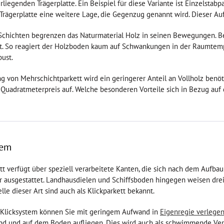
liegenden Trägerplatte. Ein Beispiel für diese Variante ist Einzelstabp
Trägerplatte eine weitere Lage, die Gegenzug genannt wird. Dieser Auf
Schichten begrenzen das Naturmaterial Holz in seinen Bewegungen. Be
t. So reagiert der Holzboden kaum auf Schwankungen in der Raumtemper
bust.
ng von Mehrschichtparkett wird ein geringerer Anteil an Vollholz benöti
Quadratmeterpreis auf. Welche besonderen Vorteile sich in Bezug auf
tem
t verfügt über speziell verarbeitete Kanten, die sich nach dem Aufbau 
 ausgestattet. Landhausdielen und Schiffsboden hingegen weisen drei
lle dieser Art sind auch als Klickparkett bekannt.
 Klicksystem können Sie mit geringem Aufwand in
Eigenregie verlege
ind und auf dem Boden aufliegen. Dies wird auch als schwimmende Ver