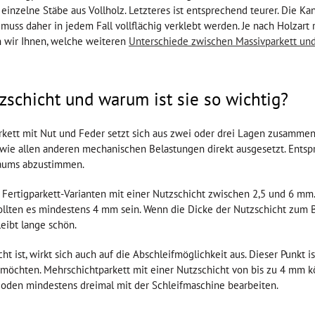
einzelne Stäbe aus Vollholz. Letzteres ist entsprechend teurer. Die Ka
 muss daher in jedem Fall vollflächig verklebt werden. Je nach Holzar
n wir Ihnen, welche weiteren
Unterschiede zwischen Massivparkett und
zschicht und warum ist sie so wichtig?
rkett mit Nut und Feder setzt sich aus zwei oder drei Lagen zusammen.
sowie allen anderen mechanischen Belastungen direkt ausgesetzt. Entspr
aums abzustimmen.
 Fertigparkett-Varianten mit einer Nutzschicht zwischen 2,5 und 6 mm
ollten es mindestens 4 mm sein. Wenn die Dicke der Nutzschicht zum 
eibt lange schön.
ht ist, wirkt sich auch auf die Abschleifmöglichkeit aus. Dieser Punkt 
möchten. Mehrschichtparkett mit einer Nutzschicht von bis zu 4 mm 
oden mindestens dreimal mit der Schleifmaschine bearbeiten.