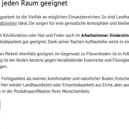
ür jeden Raum geeignet
igparkett ist die Vielfalt an möglichen Einsatzbereichen. So sind Lan
lafzimmer
ideal. Sie sorgen für eine gemütliche Atmosphäre und bleiben
it Klickfunktion oder Nut und Feder auch im
Arbeitszimmer
,
Kinderzim
zelstabparkett gut geeignet. Dank seiner flachen Aufbauhöhe weist es 
ges Parkett ebenfalls geeignet. Im Gegensatz zu Fliesenboden ist es
ist der Boden bestens gegen herabfallende Essenreste und Flüssigke
igen.
 Fertigparkett als warmer, komfortabler und natürlicher Boden. Entschei
 hier wieder Landhausdielen oder Einzelstabparkett aus Eiche, aber au
 in der Produktspezifikation Ihres Wunschartikels.