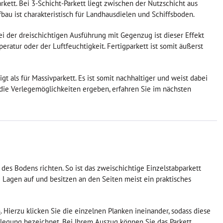
arkett. Bei 3-Schicht-Parkett liegt zwischen der Nutzschicht aus
bau ist charakteristisch für Landhausdielen und Schiffsboden.
i der dreischichtigen Ausführung mit Gegenzug ist dieser Effekt
atur oder der Luftfeuchtigkeit. Fertigparkett ist somit äußerst
gt als für Massivparkett. Es ist somit nachhaltiger und weist dabei
 die Verlegemöglichkeiten ergeben, erfahren Sie im nächsten
des Bodens richten. So ist das zweischichtige Einzelstabparkett
 Lagen auf und besitzen an den Seiten meist ein praktisches
n
. Hierzu klicken Sie die einzelnen Planken ineinander, sodass diese
legung bezeichnet. Bei Ihrem Auszug können Sie das Parkett