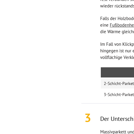
wieder rückstands
1900x150x14mm
490x70x10mm
Falls der Holzbode
490x70x11mm
eine
Fußbodenhe
490x70x12mm
die Wärme gleich
1860x189x15mm
Im Fall von Klic
1900x190x14mm
hingegen ist nur 
1900x190x15mm
vollflächige Verk
2200x260x15mm
2390x200x13mm
2-Schicht-Parket
3-Schicht-Parket
3
Der Unterschi
Massivparkett und