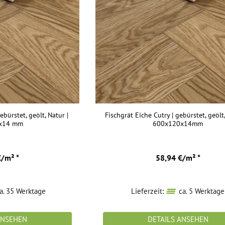
ebürstet, geölt, Natur |
Fischgrät Eiche Cutry | gebürstet, geölt,
x14 mm
600x120x14mm
€/m² *
58,94 €/m² *
a. 35 Werktage
Lieferzeit:
ca. 5 Werktage
ANSEHEN
DETAILS ANSEHEN