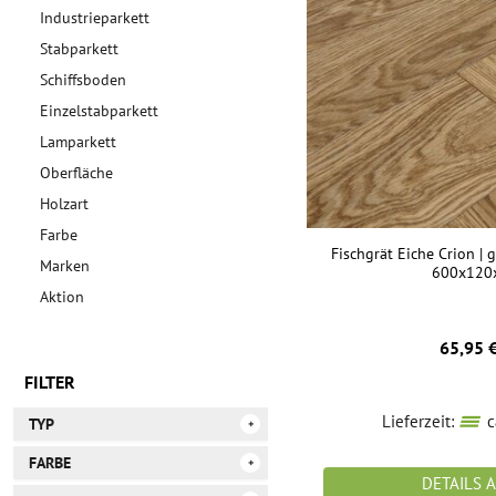
Industrieparkett
Stabparkett
Schiffsboden
Einzelstabparkett
Lamparkett
Oberfläche
Holzart
Farbe
Fischgrät Eiche Crion | g
Marken
600x120
Aktion
65,95 
FILTER
Lieferzeit:
c
TYP
FARBE
Einzelstabparkett
DETAILS 