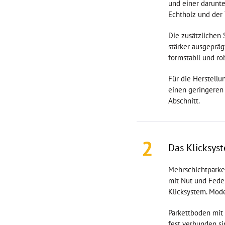
1000x100x11mm
und einer darunter
Echtholz und der 
590x130x11mm
1900x195x14mm
Die zusätzlichen 
600x125x14mm
stärker ausgepräg
2200x190x14mm
formstabil und ro
490x155x11mm
Für die Herstellu
735x70x11mm
einen geringeren 
2390x200x14mm
Abschnitt.
560x145x15mm
2200x400x18mm
800x70x11mm
2
2200x240x14mm
Das Klicksys
700x70x12mm
Mehrschichtparket
400x70x10mm
mit Nut und Feder
490x70x13mm
Klicksystem. Mode
900x90x10mm
960x96x10mm
Parkettboden mit
fest verbunden s
1200x120x11mm