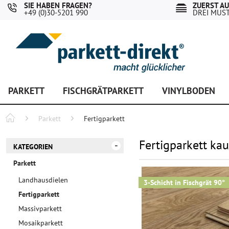
SIE HABEN FRAGEN?
ZUERST A
+49 (0)30-5201 990
DREI MUS
PARKETT
FISCHGRÄTPARKETT
VINYLBODEN
Parkett
Fertigparkett
Fertigparkett ka
KATEGORIEN
Parkett
Landhausdielen
3-Schicht in Fischgrät 90°
Fertigparkett
Massivparkett
Mosaikparkett