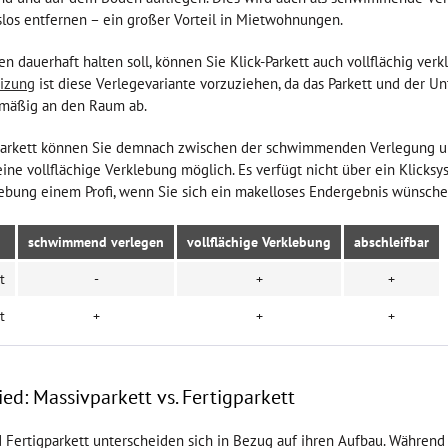
los entfernen – ein großer Vorteil in Mietwohnungen.
n dauerhaft halten soll, können Sie Klick-Parkett auch vollflächig verk
izung
ist diese Verlegevariante vorzuziehen, da das Parkett und der U
mäßig an den Raum ab.
kparkett können Sie demnach zwischen der schwimmenden Verlegung und
eine vollflächige Verklebung möglich. Es verfügt nicht über ein Klicksy
lebung einem Profi, wenn Sie sich ein makelloses Endergebnis wünsche
schwimmend verlegen
vollflächige Verklebung
abschleifbar
t
-
+
+
t
+
+
+
ed: Massivparkett vs. Fertigparkett
 Fertigparkett unterscheiden sich in Bezug auf ihren Aufbau. Während 