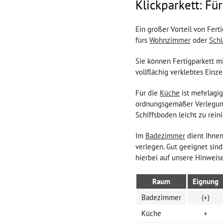
Klickparkett: F
Ein großer Vorteil von Fert
fürs
Wohnzimmer
oder
Sch
Sie können Fertigparkett m
vollflächig verklebtes Ein
Für die
Küche
ist mehrlagi
ordnungsgemäßer Verlegung 
Schiffsboden leicht zu rein
Im
Badezimmer
dient Ihnen
verlegen. Gut geeignet sind
hierbei auf unsere Hinweise
Raum
Eignung
Badezimmer
(+)
Küche
+