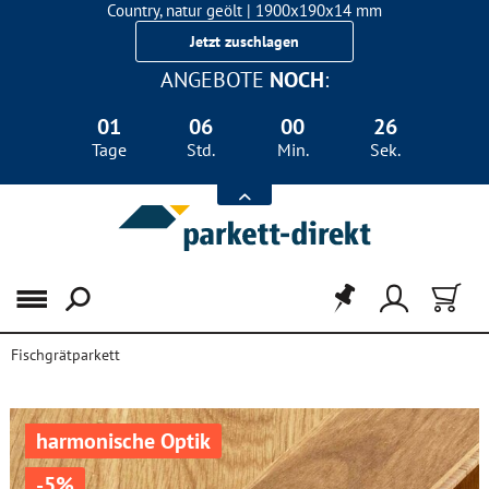
Country, natur geölt | 1900x190x14 mm
Landhausdiele Eiche für nur 29,90 €/m²
Jetzt zuschlagen
ANGEBOTE
NOCH
:
01
06
00
25
Tage
Std.
Min.
Sek.
Menü
Fischgrätparkett
harmonische Optik
-5%