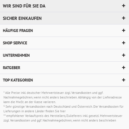
WIR SIND FÜR SIE DA
SICHER EINKAUFEN
HÄUFIGE FRAGEN
SHOP SERVICE
UNTERNEHMEN
RATGEBER
TOP KATEGORIEN
* Alle Preise inkl. deutscher Mehrwertsteuer zzgl.
Versandkosten
und ggf.
Nachnahmegebühren, wenn nicht anders beschrieben. Abhängig von der Lieferadresse
kann die MwSt. an der Kasse variieren.
¹ Sehr günstige Versandkosten nach Deutschland und Österreich. Die Versandkosten für
Lieferungen in andere Länder finden Sie
hier
** empfohlener Verkaufspreis des Herstellers/Zulieferers inkl. gesetzl. Mehrwertsteuer
zzgl.
Versandkosten
und ggf. Nachnahmegebühren, wenn nicht anders beschrieben