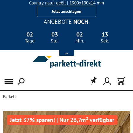
Country, natur geölt | 1900x190x14 mm
Landhausdiele Eiche für nur 29,90 €/m²
Jetzt zuschlagen
ANGEBOTE
NOCH
:
02
03
02
12
Tage
Std.
Min.
Sek.
Menü
Parkett
Jetzt 37% sparen! | Nur 26,7m² verfügbar