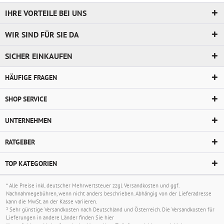
IHRE VORTEILE BEI UNS
WIR SIND FÜR SIE DA
SICHER EINKAUFEN
HÄUFIGE FRAGEN
SHOP SERVICE
UNTERNEHMEN
RATGEBER
TOP KATEGORIEN
* Alle Preise inkl. deutscher Mehrwertsteuer zzgl.
Versandkosten
und ggf.
Nachnahmegebühren, wenn nicht anders beschrieben. Abhängig von der Lieferadresse
kann die MwSt. an der Kasse variieren.
¹ Sehr günstige Versandkosten nach Deutschland und Österreich. Die Versandkosten für
Lieferungen in andere Länder finden Sie
hier